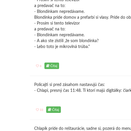
- Prosím si tento televízor
a predavač na to:
- Blondínkam nepredávame.
Blondínka príde domov a prefarbí si vlasy. Príde do 
- Prosím si tento televízor
a predavač na to:
- Blondínkam nepredávame.
- A ako ste zistili ,že som blondínka?
- Lebo toto je mikrovlná trúba."
Čítaj
6
Policajti si pred zásahom nastavujú čas:
- Chlapi, presný čas 11:48. Tí ktorí majú digitálky: čiark
Čítaj
33
Chlapík príde do reštaurácie, sadne si, pozerá do men