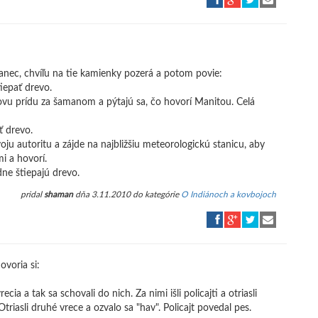
anec, chvíľu na tie kamienky pozerá a potom povie:
iepať drevo.
znovu prídu za šamanom a pýtajú sa, čo hovorí Manitou. Celá
ť drevo.
ju autoritu a zájde na najbližšiu meteorologickú stanicu, aby
i a hovorí.
dne štiepajú drevo.
pridal
shaman
dňa 3.11.2010 do kategórie
O Indiánoch a kovbojoch
ovoria si:
recia a tak sa schovali do nich. Za nimi išli policajti a otriasli
triasli druhé vrece a ozvalo sa "hav". Policajt povedal pes.