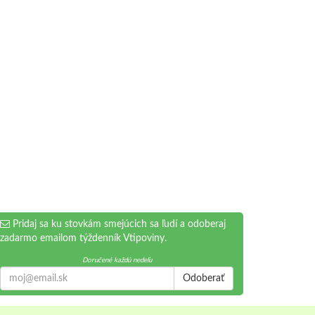
Pridaj sa ku stovkám smejúcich sa ľudí a odoberaj
zadarmo emailom týždenník Vtipoviny.
Doručené každú nedeľu
Odoberať