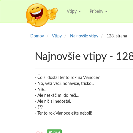
Vtipy
Príbehy
Domov
Vtipy
Najnovšie vtipy
128. strana
Najnovšie vtipy - 128
- Čo si dostal tento rok na Vianoce?
- Nó, veľa vecí, nohavice, tričko...
- Nié...
- Ale neskáč mi do reči...
- Ale nič si nedostal.
- ???
- Tento rok Vianoce ešte neboli!
Čítaj