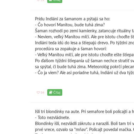
51
Prídu Indiáni za šamanom a pýtajú sa ho:
- Čo hovorí Manitou, bude tuhá zima?
Šaman rozhodí po zemi kamienky, zatancuje rituálny t
- Neviem, veľký Manitou mlčí. Ale pre istotu choďte št
Indiáni teda idú do lesa a štiepajú drevo. Po týždni 
procedúra sa zopakuje a šaman hovorí:
- Veľký Manitou mlčí, ale pre istotu choďte ešte štiepa
Po ďalšom týždni štiepania už šaman nechce stratiť svo
sa spýtal, či bude tuhá zima. Meteorológ pokrčí plecam
- Čo ja viem? Ale asi poriadne tuhá, Indiáni už dva týž
Čítaj
54
Išli tri blondínky na aute. Pri semafore boli policajti a h
- Toto nezvládnete.
Blondínky išli, nezvládli zákrutu a narazili. Boli tam tri v
prvé vrece, ozvalo sa "mňav". Policajt povedal mačka. O