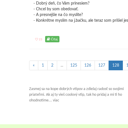
- Dobrý deň, čo Vám prinesiem?
- Chcel by som obedovať.
- A presnejšie na čo myslíte?
- Konkrétne myslím na j.bačku, ale teraz som prišiel jes
Čítaj
23
«
1
2
...
125
126
127
128
Zasmej sa na kope dobrých vtipov a zdielaj radosť so svojimi
priateľmi. Ak aj ty vieš coolový vtip, tak ho pridaj a mi ti ho
ohodnotíme... viac