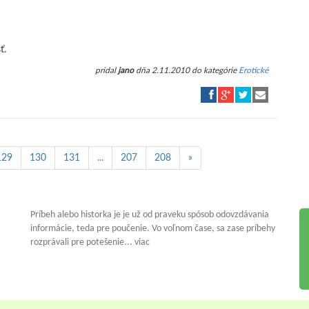
ť.
pridal
jano
dňa 2.11.2010 do kategórie
Erotické
129
130
131
...
207
208
»
Príbeh alebo historka je je už od praveku spósob odovzdávania
informácie, teda pre poučenie. Vo voľnom čase, sa zase príbehy
rozprávali pre potešenie... viac