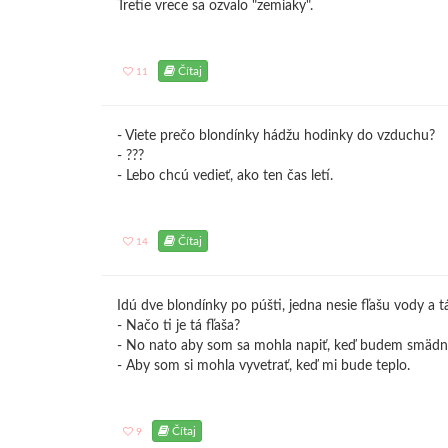
Tretie vrece sa ozvalo "zemiaky".
Čítaj
11
- Viete prečo blondínky hádžu hodinky do vzduchu?
- ???
- Lebo chcú vedieť, ako ten čas letí.
Čítaj
14
Idú dve blondínky po púšti, jedna nesie fľašu vody a t
- Načo ti je tá fľaša?
- No nato aby som sa mohla napiť, keď budem smädná.
- Aby som si mohla vyvetrať, keď mi bude teplo.
Čítaj
9