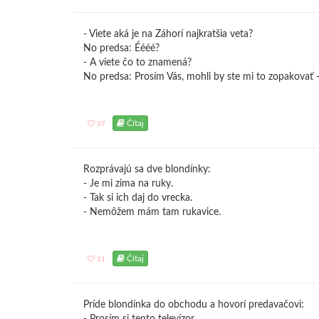
- Viete aká je na Záhorí najkratšia veta?
No predsa: Éééé?
- A viete čo to znamená?
No predsa: Prosím Vás, mohli by ste mi to zopakovať
Čítaj
37
Rozprávajú sa dve blondínky:
- Je mi zima na ruky.
- Tak si ich daj do vrecka.
- Nemôžem mám tam rukavice.
Čítaj
11
Príde blondínka do obchodu a hovorí predavačovi: