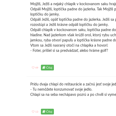
Mojžiš, Ježiš a nejaký chlapík v kockovanom saku hrajú
Odpáli Mojžiš, loptička padne do jazierka. Tak Mojžiš 
loptičku do jamky.
Odpáli Ježiš, opäť loptička padne do jazierka. Ježiš s
rozostúpi a Ježiš krásne odpáli loptičku do jamky.
Odpáli chlapík v kockovanom saku, loptička padne do 
hladine. Nad jazierkom však krúžil orol, ktorý rybu uc
jamkou, ryba otvorí papuľu a loptička krásne padne d
Vtom sa Ježiš nasraný otočí na chlapíka a hovorí:
- Foter, prišiel si sa predvádzať, alebo hráme golf?
Čítaj
49
Prídu dvaja chlapi do reštaurácie a začnú jesť svoje je
- Tu nemôžete konzumovať svoje jedlo.
Chlapi sa na seba nechápavo pozrú a po chvíli si vymen
Čítaj
13