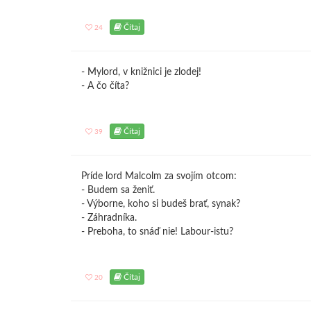
Čítaj
24
- Mylord, v knižnici je zlodej!
- A čo číta?
Čítaj
39
Príde lord Malcolm za svojím otcom:
- Budem sa ženiť.
- Výborne, koho si budeš brať, synak?
- Záhradníka.
- Preboha, to snáď nie! Labour-istu?
Čítaj
20