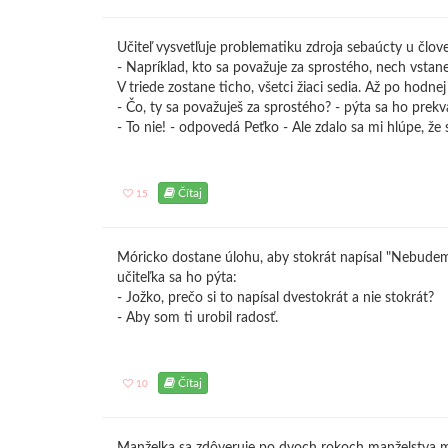
Učiteľ vysvetľuje problematiku zdroja sebaúcty u člove
- Napríklad, kto sa považuje za sprostého, nech vstane
V triede zostane ticho, všetci žiaci sedia. Až po hodnej
- Čo, ty sa považuješ za sprostého? - pýta sa ho prekv
- To nie! - odpovedá Peťko - Ale zdalo sa mi hlúpe, že s
Čítaj
15
Móricko dostane úlohu, aby stokrát napísal "Nebudem t
učiteľka sa ho pýta:
- Jožko, prečo si to napísal dvestokrát a nie stokrát?
- Aby som ti urobil radosť.
Čítaj
10