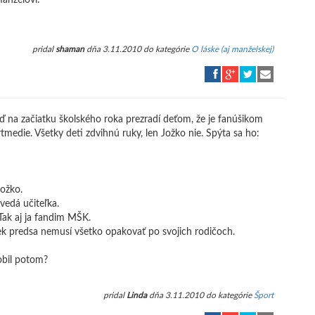
anželovi:
pridal
shaman
dňa 3.11.2010 do kategórie
O láske (aj manželskej)
ď na začiatku školského roka prezradí deťom, že je fanúšikom
tmedie. Všetky deti zdvihnú ruky, len Jožko nie. Spýta sa ho:
Jožko.
zvedá učiteľka.
 Tak aj ja fandim MŠK.
ovek predsa nemusí všetko opakovať po svojich rodičoch.
robil potom?
pridal
Linda
dňa 3.11.2010 do kategórie
Šport