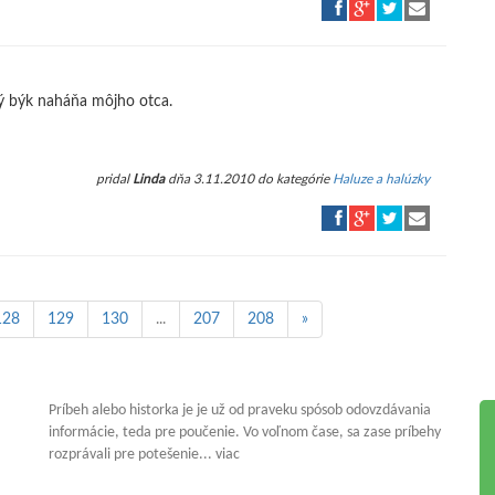
ný býk naháňa môjho otca.
pridal
Linda
dňa 3.11.2010 do kategórie
Haluze a halúzky
128
129
130
...
207
208
»
Príbeh alebo historka je je už od praveku spósob odovzdávania
informácie, teda pre poučenie. Vo voľnom čase, sa zase príbehy
rozprávali pre potešenie... viac