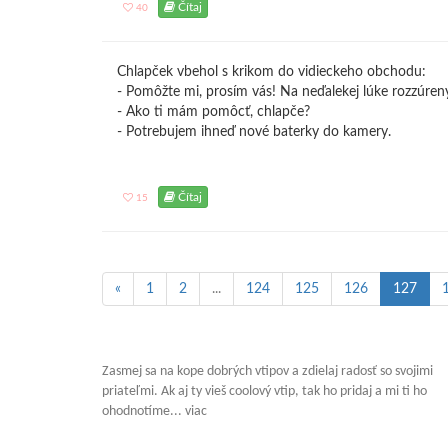
Čítaj
40
Chlapček vbehol s krikom do vidieckeho obchodu:
- Pomôžte mi, prosím vás! Na neďalekej lúke rozzúre
- Ako ti mám pomôcť, chlapče?
- Potrebujem ihneď nové baterky do kamery.
Čítaj
15
«
1
2
...
124
125
126
127
Zasmej sa na kope dobrých vtipov a zdielaj radosť so svojimi
priateľmi. Ak aj ty vieš coolový vtip, tak ho pridaj a mi ti ho
ohodnotíme... viac