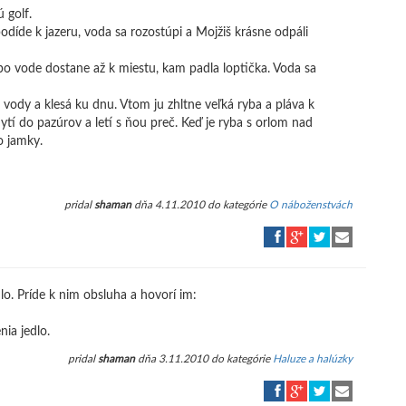
 golf.
podíde k jazeru, voda sa rozostúpi a Mojžiš krásne odpáli
a po vode dostane až k miestu, kam padla loptička. Voda sa
vody a klesá ku dnu. Vtom ju zhltne veľká ryba a pláva k
hytí do pazúrov a letí s ňou preč. Keď je ryba s orlom nad
o jamky.
pridal
shaman
dňa 4.11.2010 do kategórie
O náboženstvách
dlo. Príde k nim obsluha a hovorí im:
ia jedlo.
pridal
shaman
dňa 3.11.2010 do kategórie
Haluze a halúzky