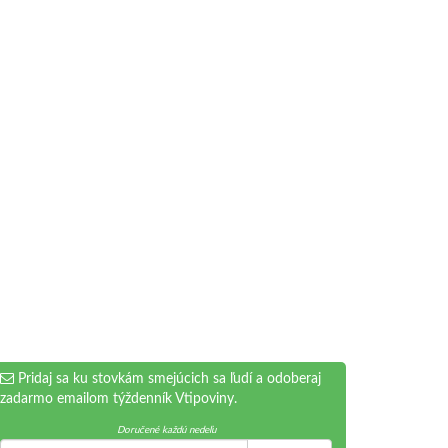
Pridaj sa ku stovkám smejúcich sa ľudí a odoberaj
zadarmo emailom týždenník Vtipoviny.
Doručené každú nedeľu