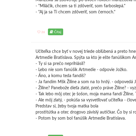
Manželka sa zdôveruje po dvoch rokoch manželstva m
- "Miláčik, chcem sa ti zdôveriť, som farboslepá."
- "Aj ja sa Ti chcem zdôveriť, som černoch."
Čítaj
26
Učiteľka chce byť v novej triede obľúbená a preto hne
Artmedie Bratislava. Spýta sa kto je ešte fanúšikom Ar
- Ty si sa prečo neprihlásil?
- Lebo nie som fanúšik Artmedie - odpovie Jožko.
- Áno, a komu teda fandíš?
- Ja fandím Mšk Žiline a som na to hrdý. - odpovedá 
- Žiline? Panebože dieťa zlaté, prečo práve Žiline? - vy
- Tak lebo môj otec je šošon, moja mama fandí Žiline.
- Ale môj zlatý, - pokúša sa vysvetľovať učiteľka - čl
Predstav si, žeby tvoja matka bola
prostitútka a otec drogovo závislý autíčkar. Čo by si 
- Potom by som bol fanúšik Artmedie Bratislava.