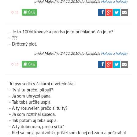
pridal
Maja
dňa 24.11.2010 do kategórie
Haluze a halúzky
Čítaj
11
- Je to 100% kovové a predsa je to priehľadné. čo je to?
- ???
- Drôtený plot.
pridal
Maja
dňa 24.11.2010 do kategórie
Haluze a halúzky
Čítaj
15
Tri psy sedia v čakárni u veterinára:
- Ty si tu prečo, pitbull?
- Ja som uhryzol pána.
- Tak teba určite uspia.
- A ty rottweiler, prečo si tu ty?
- Ja som roztrhal suseda.
- Tak potom aj teba uspia.
- A ty doberman, prečo si tu?
- Keď sa moja pani zohla, prišiel som k nej od zadu a poškrabal