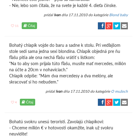
- Nie, lebo som čítala, že na svete je každé 4. dieťa čínske.
pridal
Ivan
dňa 17.11.2010 do kategórie
Blond baby
Čítaj
11
Bohatý chlapík vojde do baru a sadne k stolu. Pri vedľajšom
stole sedí sama jedna sexi blondína. Chlapík objedná pre ňu
fľašu pitia ale ona nechá fľašu vrátiť s lístkom:
"Na to aby som prijala túto fľašu, musíte mať mercedes, milión
na účte a 20cm v nohaviciach."
Chlapík odpíše: "Mám dva mercedesy a dva melóny, ale
skracovať si ho nebudem."
pridal
Ivan
dňa 17.11.2010 do kategórie
O mužoch
Čítaj
4
Bohatú svokru unesú teroristi. Zavolajú chlapíkovi:
- Chceme milión € v hotovosti okamžite, inak už svokru
neuvidíte!