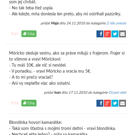
som jej chrbát.
- No tak teba tiež uspia.
- Ale kdeže, mňa doniesla len preto, aby mi ostrihali pazúriky.
pridal
Maja
dňa 24.11.2010 do kategórie
Z ríše zvierat
Čítaj
27
Móricko sleduje sestru, ako sa práve milujú s frajerom. Frajer si
to všimne a vraví Mórickovi:
- Tu máš 10€, ale nič si nevidel.
- V poriadku. - vraví Móricko a vracia mu 5€.
- A to mi prečo vraciaš?
- Ani vy neplaťte viac ako ostatní.
pridal
Ivan
dňa 17.11.2010 do kategórie
Očami detí
Čítaj
12
Blondínka hovorí kamarátke:
- Taká som šťastná s mojimi tromi deťmi - vraví blondínka.
- Nechceš ešte jedno? - pýta sa kamarátka.