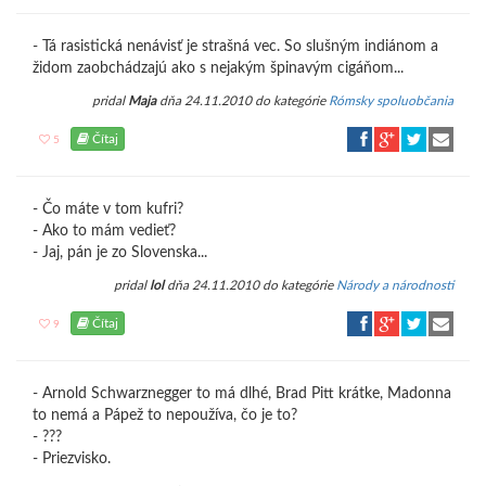
- Tá rasistická nenávisť je strašná vec. So slušným indiánom a
židom zaobchádzajú ako s nejakým špinavým cigáňom...
pridal
Maja
dňa 24.11.2010 do kategórie
Rómsky spoluobčania
Čítaj
5
- Čo máte v tom kufri?
- Ako to mám vedieť?
- Jaj, pán je zo Slovenska...
pridal
lol
dňa 24.11.2010 do kategórie
Národy a národnosti
Čítaj
9
- Arnold Schwarznegger to má dlhé, Brad Pitt krátke, Madonna
to nemá a Pápež to nepoužíva, čo je to?
- ???
- Priezvisko.