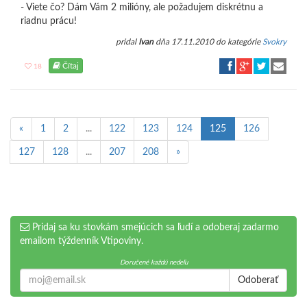
- Viete čo? Dám Vám 2 milióny, ale požadujem diskrétnu a
riadnu prácu!
pridal
Ivan
dňa 17.11.2010 do kategórie
Svokry
Čítaj
18
«
1
2
...
122
123
124
125
126
127
128
...
207
208
»
Pridaj sa ku stovkám smejúcich sa ľudí a odoberaj zadarmo
emailom týždenník Vtipoviny.
Doručené každú nedeľu
Odoberať