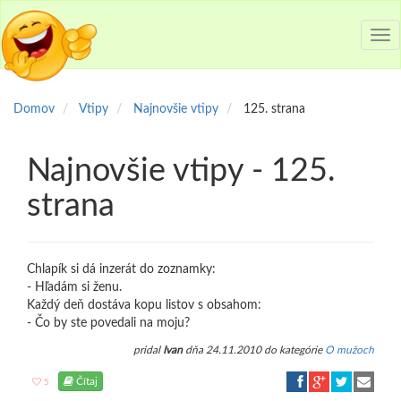
Tog
nav
Domov
Vtipy
Najnovšie vtipy
125. strana
Najnovšie vtipy - 125.
strana
Chlapík si dá inzerát do zoznamky:
- Hľadám si ženu.
Každý deň dostáva kopu listov s obsahom:
- Čo by ste povedali na moju?
pridal
Ivan
dňa 24.11.2010 do kategórie
O mužoch
Čítaj
5