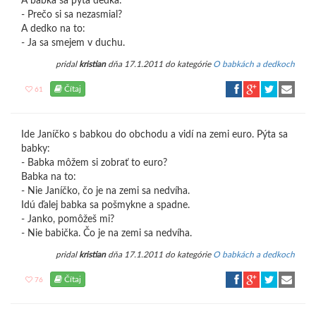
A babka sa pýta dedka:
- Prečo si sa nezasmial?
A dedko na to:
- Ja sa smejem v duchu.
pridal
kristian
dňa 17.1.2011 do kategórie
O babkách a dedkoch
Čítaj
61
Ide Janíčko s babkou do obchodu a vidí na zemi euro. Pýta sa
babky:
- Babka môžem si zobrať to euro?
Babka na to:
- Nie Janíčko, čo je na zemi sa nedvíha.
Idú ďalej babka sa pošmykne a spadne.
- Janko, pomôžeš mi?
- Nie babička. Čo je na zemi sa nedvíha.
pridal
kristian
dňa 17.1.2011 do kategórie
O babkách a dedkoch
Čítaj
76