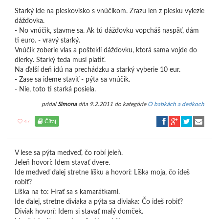
Starký ide na pieskovisko s vnúčikom. Zrazu len z piesku vylezie
dážďovka.
- No vnúčik, stavme sa. Ak tú dážďovku vopcháš naspäť, dám
ti euro. - vravý starký.
Vnúčik zoberie vlas a pošteklí dážďovku, ktorá sama vojde do
dierky. Starký teda musí platiť.
Na ďalší deň idú na prechádzku a starký vyberie 10 eur.
- Zase sa ideme staviť - pýta sa vnúčik.
- Nie, toto ti starká posiela.
pridal
Simona
dňa 9.2.2011 do kategórie
O babkách a dedkoch
Čítaj
47
V lese sa pýta medveď, čo robí jeleň.
Jeleň hovorí: Idem stavať dvere.
Ide medveď ďalej stretne líšku a hovorí: Líška moja, čo ideš
robiť?
Líška na to: Hrať sa s kamarátkami.
Ide ďalej, stretne diviaka a pýta sa diviaka: Čo ideš robiť?
Diviak hovorí: Idem si stavať malý domček.