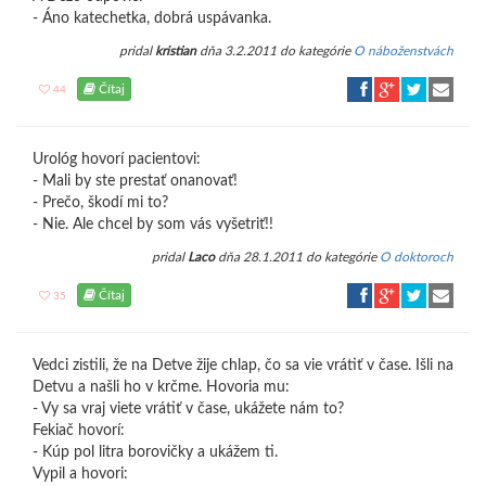
- Áno katechetka, dobrá uspávanka.
pridal
kristian
dňa 3.2.2011 do kategórie
O náboženstvách
Čítaj
44
Urológ hovorí pacientovi:
- Mali by ste prestať onanovať!
- Prečo, škodí mi to?
- Nie. Ale chcel by som vás vyšetriť!!
pridal
Laco
dňa 28.1.2011 do kategórie
O doktoroch
Čítaj
35
Vedci zistili, že na Detve žije chlap, čo sa vie vrátiť v čase. Išli na
Detvu a našli ho v krčme. Hovoria mu:
- Vy sa vraj viete vrátiť v čase, ukážete nám to?
Fekiač hovorí:
- Kúp pol litra borovičky a ukážem ti.
Vypil a hovori: