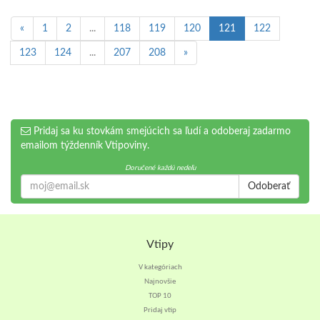
«
1
2
...
118
119
120
121
122
123
124
...
207
208
»
Pridaj sa ku stovkám smejúcich sa ľudí a odoberaj zadarmo
emailom týždenník Vtipoviny.
Doručené každú nedeľu
Odoberať
Vtipy
V kategóriach
Najnovšie
TOP 10
Pridaj vtip