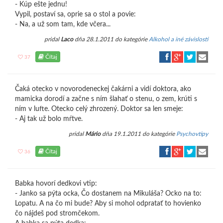
- Kúp ešte jednu!
Vypil, postaví sa, oprie sa o stol a povie:
- Na, a už som tam, kde včera...
pridal
Laco
dňa 28.1.2011 do kategórie
Alkohol a iné závislosti
Čítaj
37
Čaká otecko v novorodeneckej čakárni a vidí doktora, ako
mamicka dorodí a začne s ním šlahať o stenu, o zem, krúti s
ním v lufte. Otecko celý zhrozený. Doktor sa len smeje:
- Aj tak už bolo mŕtve.
pridal
Mário
dňa 19.1.2011 do kategórie
Psychovtipy
Čítaj
36
Babka hovorí dedkovi vtip:
- Janko sa pýta ocka, Čo dostanem na Mikuláša? Ocko na to:
Lopatu. A na čo mi bude? Aby si mohol odpratať to hovienko
čo nájdeš pod stromčekom.