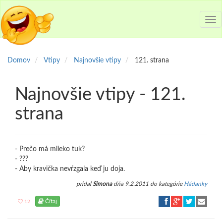
Tog
nav
Domov
Vtipy
Najnovšie vtipy
121. strana
Najnovšie vtipy - 121.
strana
- Prečo má mlieko tuk?
- ???
- Aby kravička nevŕzgala keď ju doja.
pridal
Simona
dňa 9.2.2011 do kategórie
Hádanky
Čítaj
12