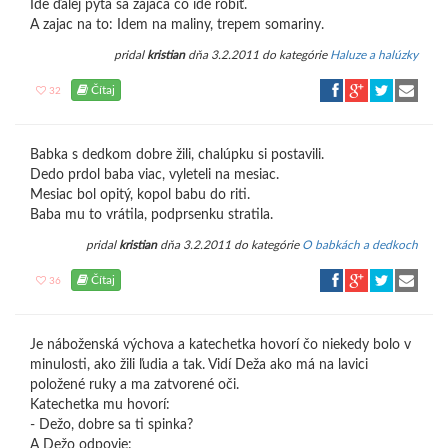
Ide ďalej pýta sa zajaca čo ide robiť.
A zajac na to: Idem na maliny, trepem somariny.
pridal
kristian
dňa 3.2.2011 do kategórie
Haluze a halúzky
Čítaj
32
Babka s dedkom dobre žili, chalúpku si postavili.
Dedo prdol baba viac, vyleteli na mesiac.
Mesiac bol opitý, kopol babu do riti.
Baba mu to vrátila, podprsenku stratila.
pridal
kristian
dňa 3.2.2011 do kategórie
O babkách a dedkoch
Čítaj
36
Je náboženská výchova a katechetka hovorí čo niekedy bolo v
minulosti, ako žili ľudia a tak. Vidí Deža ako má na lavici
položené ruky a ma zatvorené oči.
Katechetka mu hovorí:
- Dežo, dobre sa ti spinka?
A Dežo odpovie: