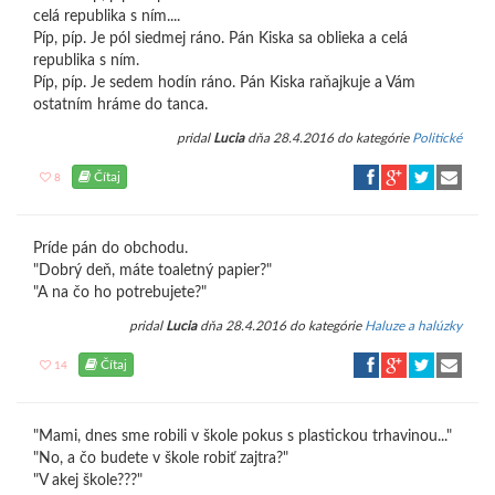
celá republika s ním....
Píp, píp. Je pól siedmej ráno. Pán Kiska sa oblieka a celá
republika s ním.
Píp, píp. Je sedem hodín ráno. Pán Kiska raňajkuje a Vám
ostatním hráme do tanca.
pridal
Lucia
dňa 28.4.2016 do kategórie
Politické
Čítaj
8
Príde pán do obchodu.
"Dobrý deň, máte toaletný papier?"
"A na čo ho potrebujete?"
pridal
Lucia
dňa 28.4.2016 do kategórie
Haluze a halúzky
Čítaj
14
"Mami, dnes sme robili v škole pokus s plastickou trhavinou..."
"No, a čo budete v škole robiť zajtra?"
"V akej škole???"