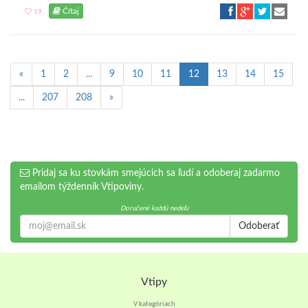
Čítaj
19
«
1
2
...
9
10
11
12
13
14
15
...
207
208
»
Pridaj sa ku stovkám smejúcich sa ľudí a odoberaj zadarmo
emailom týždenník Vtipoviny.
Doručené každú nedeľu
Odoberať
Vtipy
V kategóriach