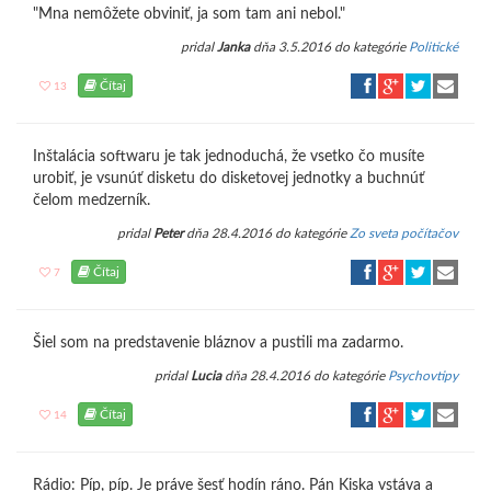
"Mna nemôžete obviniť, ja som tam ani nebol."
pridal
Janka
dňa 3.5.2016 do kategórie
Politické
Čítaj
13
Inštalácia softwaru je tak jednoduchá, že vsetko čo musíte
urobiť, je vsunúť disketu do disketovej jednotky a buchnúť
čelom medzerník.
pridal
Peter
dňa 28.4.2016 do kategórie
Zo sveta počítačov
Čítaj
7
Šiel som na predstavenie bláznov a pustili ma zadarmo.
pridal
Lucia
dňa 28.4.2016 do kategórie
Psychovtipy
Čítaj
14
Rádio: Píp, píp. Je práve šesť hodín ráno. Pán Kiska vstáva a