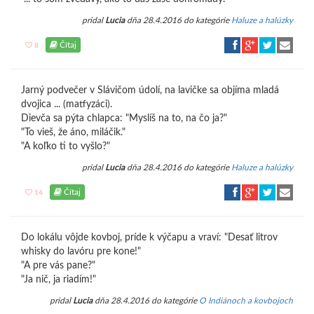
pridal
Lucia
dňa 28.4.2016 do kategórie
Haluze a halúzky
Čítaj
8
Jarný podvečer v Slávičom údolí, na lavičke sa objíma mladá
dvojica ... (matfyzáci).
Dievča sa pýta chlapca: "Myslíš na to, na čo ja?"
"To vieš, že áno, miláčik."
"A koľko ti to vyšlo?"
pridal
Lucia
dňa 28.4.2016 do kategórie
Haluze a halúzky
Čítaj
14
Do lokálu vôjde kovboj, príde k výčapu a vraví: "Desať litrov
whisky do lavóru pre kone!"
"A pre vás pane?"
"Ja nič, ja riadím!"
pridal
Lucia
dňa 28.4.2016 do kategórie
O Indiánoch a kovbojoch