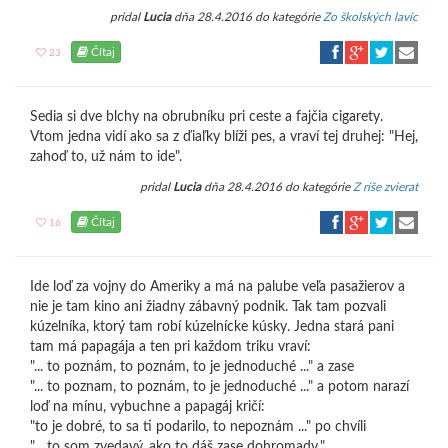
pridal
Lucia
dňa 28.4.2016 do kategórie
Zo školských lavíc
Čítaj
23
Sedia si dve blchy na obrubníku pri ceste a fajčia cigarety.
Vtom jedna vidí ako sa z ďiaľky blíži pes, a vraví tej druhej: "Hej,
zahoď to, už nám to ide".
pridal
Lucia
dňa 28.4.2016 do kategórie
Z ríše zvierat
Čítaj
16
Ide loď za vojny do Ameriky a má na palube veľa pasažierov a
nie je tam kino ani žiadny zábavný podnik. Tak tam pozvali
kúzelníka, ktorý tam robí kúzelnícke kúsky. Jedna stará pani
tam má papagája a ten pri každom triku vraví:
"... to poznám, to poznám, to je jednoduché ..." a zase
"... to poznam, to poznám, to je jednoduché ..." a potom narazí
loď na mínu, vybuchne a papagáj kričí:
"to je dobré, to sa ti podarilo, to nepoznám ..." po chvíli
"... to som zvedavý, ako to dáš zase dohromady."