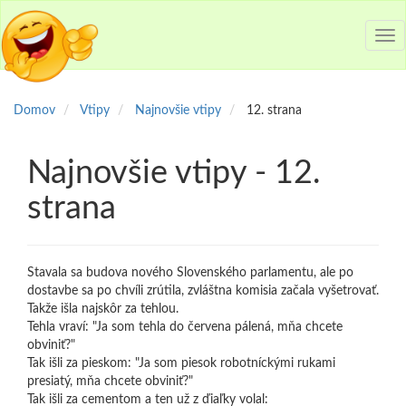
Tog
nav
Domov
Vtipy
Najnovšie vtipy
12. strana
Najnovšie vtipy - 12.
strana
Stavala sa budova nového Slovenského parlamentu, ale po
dostavbe sa po chvíli zrútila, zvláštna komisia začala vyšetrovať.
Takže išla najskôr za tehlou.
Tehla vraví: "Ja som tehla do červena pálená, mňa chcete
obviniť?"
Tak išli za pieskom: "Ja som piesok robotníckými rukami
presiatý, mňa chcete obviniť?"
Tak išli za cementom a ten už z ďiaľky volal: