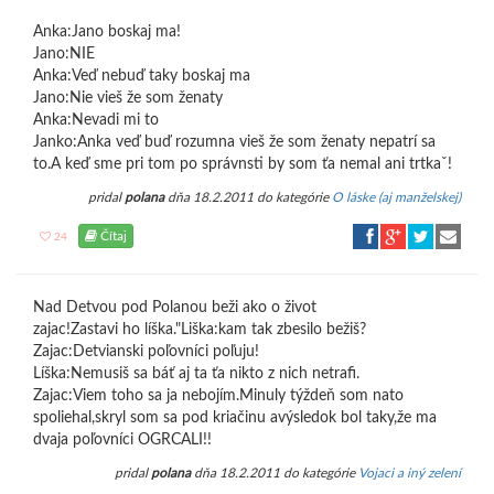
Anka:Jano boskaj ma!
Jano:NIE
Anka:Veď nebuď taky boskaj ma
Jano:Nie vieš že som ženaty
Anka:Nevadi mi to
Janko:Anka veď buď rozumna vieš že som ženaty nepatrí sa
to.A keď sme pri tom po správnsti by som ťa nemal ani trtkaˇ!
pridal
polana
dňa 18.2.2011 do kategórie
O láske (aj manželskej)
Čítaj
24
Nad Detvou pod Polanou beži ako o život
zajac!Zastavi ho líška."Liška:kam tak zbesilo bežiš?
Zajac:Detvianski poľovníci poľuju!
Líška:Nemusiš sa báť aj ta ťa nikto z nich netrafi.
Zajac:Viem toho sa ja nebojím.Minuly týždeň som nato
spoliehal,skryl som sa pod kriačinu avýsledok bol taky,že ma
dvaja poľovníci OGRCALI!!
pridal
polana
dňa 18.2.2011 do kategórie
Vojaci a iný zelení