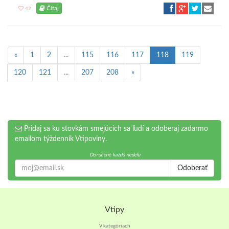
Čítaj
42
«
1
2
...
115
116
117
118
119
120
121
...
207
208
»
Pridaj sa ku stovkám smejúcich sa ľudí a odoberaj zadarmo
emailom týždenník Vtipoviny.
Doručené každú nedeľu
Odoberať
Vtipy
V kategóriach