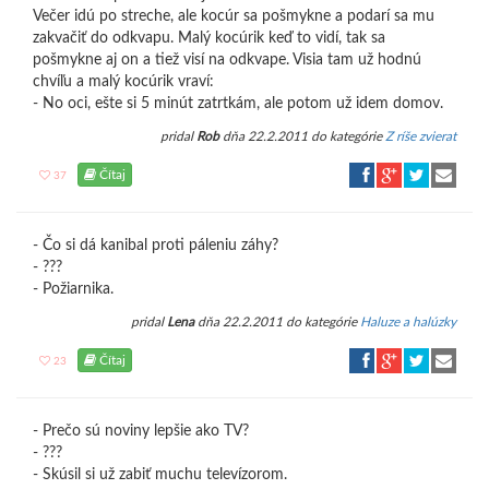
Večer idú po streche, ale kocúr sa pošmykne a podarí sa mu
zakvačiť do odkvapu. Malý kocúrik keď to vidí, tak sa
pošmykne aj on a tiež visí na odkvape. Visia tam už hodnú
chvíľu a malý kocúrik vraví:
- No oci, ešte si 5 minút zatrtkám, ale potom už idem domov.
pridal
Rob
dňa 22.2.2011 do kategórie
Z ríše zvierat
Čítaj
37
- Čo si dá kanibal proti páleniu záhy?
- ???
- Požiarnika.
pridal
Lena
dňa 22.2.2011 do kategórie
Haluze a halúzky
Čítaj
23
- Prečo sú noviny lepšie ako TV?
- ???
- Skúsil si už zabiť muchu televízorom.