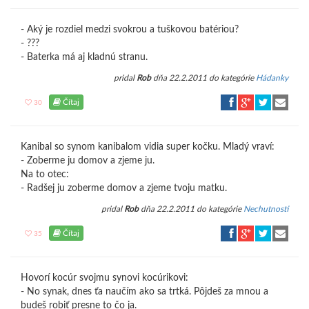
- Aký je rozdiel medzi svokrou a tuškovou batériou?
- ???
- Baterka má aj kladnú stranu.
pridal
Rob
dňa 22.2.2011 do kategórie
Hádanky
Čítaj
30
Kanibal so synom kanibalom vidia super kočku. Mladý vraví:
- Zoberme ju domov a zjeme ju.
Na to otec:
- Radšej ju zoberme domov a zjeme tvoju matku.
pridal
Rob
dňa 22.2.2011 do kategórie
Nechutnosti
Čítaj
35
Hovorí kocúr svojmu synovi kocúrikovi:
- No synak, dnes ťa naučím ako sa trtká. Pôjdeš za mnou a
budeš robiť presne to čo ja.