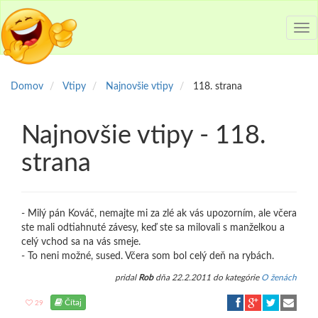
Tog
nav
Domov
Vtipy
Najnovšie vtipy
118. strana
Najnovšie vtipy - 118.
strana
- Milý pán Kováč, nemajte mi za zlé ak vás upozorním, ale včera
ste mali odtiahnuté závesy, keď ste sa milovali s manželkou a
celý vchod sa na vás smeje.
- To neni možné, sused. Včera som bol celý deň na rybách.
pridal
Rob
dňa 22.2.2011 do kategórie
O ženách
Čítaj
29