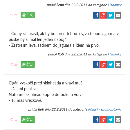
pridal
Lena
dňa 22.2.2011 do kategórie
Hádanky
Čítaj
22
- Čo by si spravil, ak by bol pred tebou lev, za tebou jaguár a v
puške by si mal len jeden náboj?
- Zastrelím leva, sadnem do jaguára a idem na pivo.
pridal
Rob
dňa 22.2.2011 do kategórie
Hádanky
Čítaj
26
Cigán vyskočí pred skinheada a vraví mu?
- Daj mi peniaze,
Nato mu skinhead kopne do boku a vraví:
- Tu máš vreckové.
pridal
Rob
dňa 22.2.2011 do kategórie
Rómsky spoluobčania
Čítaj
13