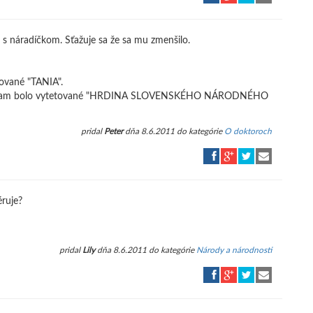
 s náradíčkom. Sťažuje sa že sa mu zmenšilo.
tované "TANIA".
vodne tam bolo vytetované "HRDINA SLOVENSKÉHO NÁRODNÉHO
pridal
Peter
dňa 8.6.2011 do kategórie
O doktoroch
éruje?
pridal
Lily
dňa 8.6.2011 do kategórie
Národy a národnosti