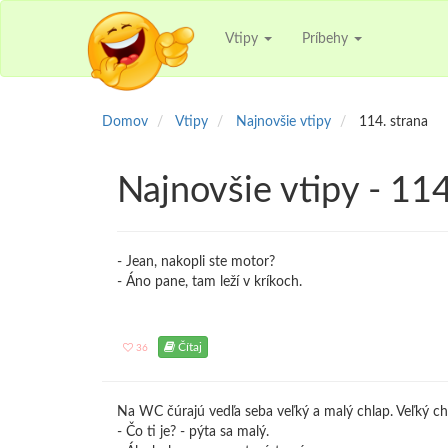
Vtipy
Príbehy
Domov
Vtipy
Najnovšie vtipy
114. strana
Najnovšie vtipy - 114
- Jean, nakopli ste motor?
- Áno pane, tam leží v kríkoch.
Čítaj
36
Na WC čúrajú vedľa seba veľký a malý chlap. Veľký c
- Čo ti je? - pýta sa malý.