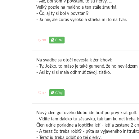
- Ále, bol som v povstaní, to sú nervy. ...
Veľký pozrie na malého a ten stále žmurká.
- Čo, aj ty si bol v povstaní?
- Ja nie, ale čúraš vysoko a strieka mi to na tvár.
Čítaj
30
Na svadbe sa otočí nevesta k ženíchovi:
- Ty, Jožko, to mäso je také gumené, že ho nevládzem z
- Asi by si si mala odhrnúť závoj, zlatko.
Čítaj
47
Nový člen golfového klubu ide hrať po prvý krát golf. 
- Vidíte tam ďaleko tú zástavku, tak tam ku nej treba l
Člen udrie poriadne a loptička letí - letí a zastane 2 
- A teraz čo treba robiť? - pýta sa vyjaveného inštrukt
- Teraz ju treba odbiť do tej dierky.