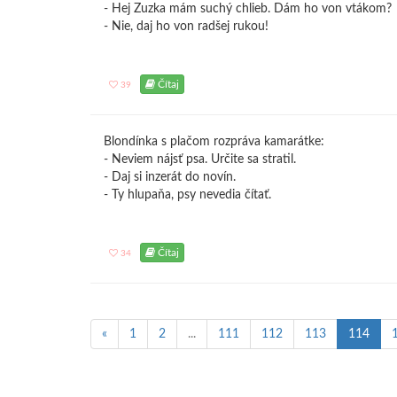
- Hej Zuzka mám suchý chlieb. Dám ho von vtákom?
- Nie, daj ho von radšej rukou!
Čítaj
39
Blondínka s plačom rozpráva kamarátke:
- Neviem nájsť psa. Určite sa stratil.
- Daj si inzerát do novín.
- Ty hlupaňa, psy nevedia čítať.
Čítaj
34
«
1
2
...
111
112
113
114