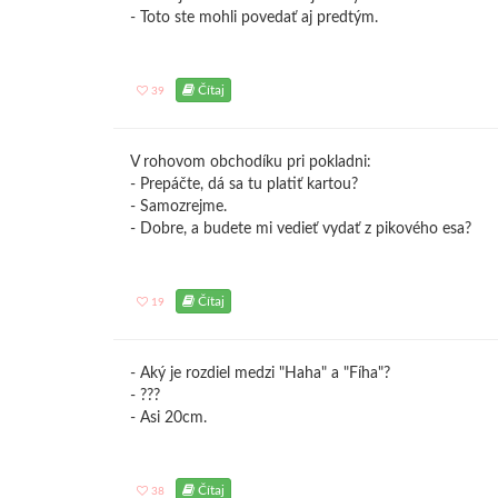
- Toto ste mohli povedať aj predtým.
Čítaj
39
V rohovom obchodíku pri pokladni:
- Prepáčte, dá sa tu platiť kartou?
- Samozrejme.
- Dobre, a budete mi vedieť vydať z pikového esa?
Čítaj
19
- Aký je rozdiel medzi "Haha" a "Fíha"?
- ???
- Asi 20cm.
Čítaj
38