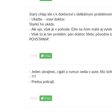
Starý chlap ide s k doktorovi s delikátnym problémom
- Ukážte. - vraví doktor.
Starký ho ukáže.
- Ale ujo, však je v pohode. Ešte na ňom máte aj vyte
- Však to je ten problém, pán doktor. Viete, pô
POVSTANIA"
Čítaj
40
- Jeden ukrajinec, cigáň a rumun sedia v aute. Kto šof
- ???
- Predsa policajt.
Čítaj
19