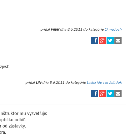
pridal
Peter
dňa 8.6.2011 do kategórie
O mužoch
jesť.
pridal
Lily
dňa 8.6.2011 do kategórie
Láska ide cez žalúdok
Inštruktor mu vysvetľuje:
optičku odbiť.
cm od zástavky.
ora.