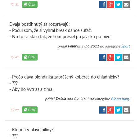
Čítaj
31
Dvaja postihnutý sa rozprávajú:
- Počul som, že si vyhral break dance súťaž.
- No to sa stalo tak, že som prešiel po javisku po pivo.
pridal
Peter
dňa 8.6.2011 do kategórie
Šport
Čítaj
41
- Prečo dáva blondínka zaprášený koberec do chladničky?
- ???
- Aby ho vytriasla zima.
pridal
Tralala
dňa 8.6.2011 do kategórie
Blond baby
Čítaj
29
- Kto má v hlave piliny?
- ???