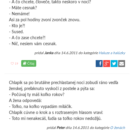
- A čo chcete, človeče, takto neskoro v noci?
- Máte cesnak?
- Nemáme!
Asi za pol hodiny zvoní zvonček znovu.
- Kto je?!
- Sused.
- A čo zase chcete?!
- Nič, nesiem vám cesnak.
pridal
Janka
dňa 14.6.2011 do kategórie
Haluze a halúzky
Čítaj
19
Chlapík sa po brutálne prechlastanej noci zobudí ráno vedľa
ženskej, preľaknuto vyskočí z postele a pýta sa:
- Počúvaj ty máš koľko rokov?
A žena odpovedá:
- Toľko, na koľko vypadám miláčik.
Chlapík cúvne o krok a s roztraseným hlasom vraví:
- Toto mi nenakecáš, ľudia sa toľko rokov nedožijú.
pridal
Peter
dňa 14.6.2011 do kategórie
O ženách