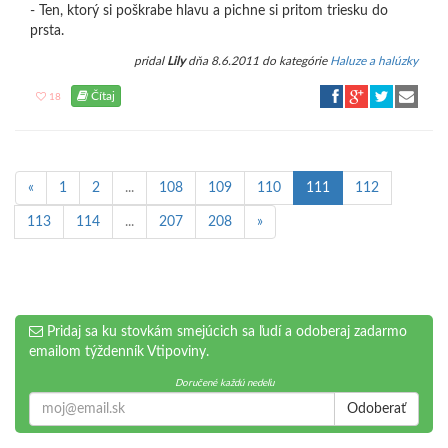
- Ten, ktorý si poškrabe hlavu a pichne si pritom triesku do
prsta.
pridal
Lily
dňa 8.6.2011 do kategórie
Haluze a halúzky
Čítaj
18
«
1
2
...
108
109
110
111
112
113
114
...
207
208
»
Pridaj sa ku stovkám smejúcich sa ľudí a odoberaj zadarmo
emailom týždenník Vtipoviny.
Doručené každú nedeľu
Odoberať