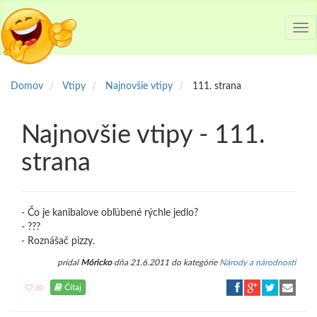
Tog
nav
Domov
Vtipy
Najnovšie vtipy
111. strana
Najnovšie vtipy - 111.
strana
- Čo je kanibalove obľúbené rýchle jedlo?
- ???
- Roznášač pizzy.
pridal
Móricko
dňa 21.6.2011 do kategórie
Národy a národnosti
Čítaj
30