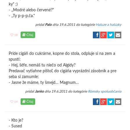
ky" ;)
- ,,Modré alebo červené?"
- ,,Ty p-p-p.ča."
pridal
Palo
dňa 19.6.2011 do kategórie
Haluze a halúzky
Čítaj
18
Príde cigáň do cukrárne, kopne do stola, odpluje si na zem a
spustí:
- Hej, šéfe, nemáš tu niečo od Algidy?
Predavač vytiahne pištoľ, do cigáňa vyprázdni zásobník a pre
seba si zamumle:
- Jasne že máme, ty šmejd… Magnum…
pridal
Janko
dňa 19.6.2011 do kategórie
Rómsky spoluobčania
Čítaj
14
- Kto je?
- Sused