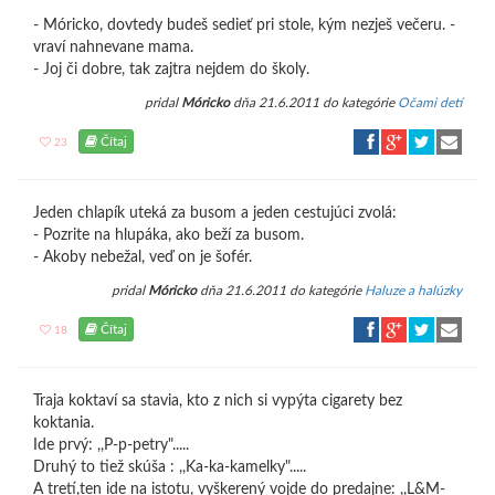
- Móricko, dovtedy budeš sedieť pri stole, kým nezješ večeru. -
vraví nahnevane mama.
- Joj či dobre, tak zajtra nejdem do školy.
pridal
Móricko
dňa 21.6.2011 do kategórie
Očami detí
Čítaj
23
Jeden chlapík uteká za busom a jeden cestujúci zvolá:
- Pozrite na hlupáka, ako beží za busom.
- Akoby nebežal, veď on je šofér.
pridal
Móricko
dňa 21.6.2011 do kategórie
Haluze a halúzky
Čítaj
18
Traja koktaví sa stavia, kto z nich si vypýta cigarety bez
koktania.
Ide prvý: ,,P-p-petry".....
Druhý to tiež skúša : ,,Ka-ka-kamelky".....
A tretí,ten ide na istotu, vyškerený vojde do predajne: ,,L&M-