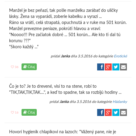
Manžel je bez peňazí, tak pošle manželku zarábať do uličky
lásky. Žena sa vyparádi, zoberie kabelku a vyrazí ...
Ráno sa vráti, celá strapatá, opuchnutá a v ruke ma 501 korún.
Manžel prevezme peniaze, pokrúti hlavou a vraví:
"Noooo!!! Pre začiatok dobré ... 501 korún... Ale kto ti dal tú
korunu ???"
"Skoro každý ..."
pridal
Janka
dňa 3.5.2016 do kategórie
Erotické
Čítaj
36
Čo je to? Je to drevené, visí to na stene, robí to
"TIK,TAK,TIK,TAK....", a keď to spadne, tak sa rozbijú hodiny ...
pridal
Janka
dňa 3.5.2016 do kategórie
Hádanky
Čítaj
16
Hovorí hygienik chlapíkovi na lazoch: "Vážený pane, nie je