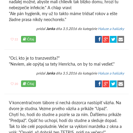
naďalej možné, abyste mali chlievik tak blízko domu, hrozí tu
nebezpečie infekcie." A chlap vraví:
"Ale pán hygienik, my už to takto máme tridsať rokov a ešte
žiadne prasa nikdy neochorelo."
pridal
Janka
dňa 3.5.2016 do kategórie
Haluze a halúzky
Čítaj
22
"Oci, kto je to tranzvestita?"
"Neviem, ale opýtaj sa tety Henricha, on by to mal vedieť."
pridal
Janka
dňa 3.5.2016 do kategórie
Haluze a halúzky
Čítaj
20
V koncentračnom tábore si nechá dozorca nastúpiť väzňa. Na
dvore je studna. Vezme prvého väzňa a prikáže "Upaž".
Chytí ho, hodí do studne a pozrie sa za ním. Ďaľšiemu prikáže
"Predpaž". Opäť ho uchopí, hodí do studne a sleduje dopad.
Tak to ide celé popoludnie. Večer sa vykloní manželka z okna a
volá: "Osvald, až dohráš ten TETRIS, prídi na večeru!"