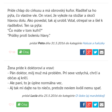
Príde chlap do cirkusu a má obrovský kufor. Riaditeľ sa ho
pýta, čo vlastne vie. On vraví, že vylezie na stožiar a skočí
hlavou dolu. Ako povedal, tak aj urobil. Vstal, otrepal se a šiel k
riaditeľovi. Ten sa pýta:
"Čo máte v tom kufri?"
"Prášky proti boleniu hlavy."
pridal
Petra
dňa 31.5.2016 do kategórie
Haluze a halúzky
Čítaj
10
Žena príde k doktorovi a vraví:
- Pán doktor, môj muž má problém. Pri sexe vzdychá, chrčí a
občas aj kričí.
- Ale pani, to je úplne normálna vec.
- Aj tak mi dajte na to niečo, pretože neviem kvôli nemu spať.
pridal
Lucia
dňa 25.5.2016 do kategórie
O láske (aj manželskej)
Čítaj
7