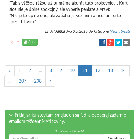
"Tak s väčšou rážou už tu máme akurát túto brokovnicu". Kurt
síce nie je úplne spokojný, ale vyberie peniaze a vraví:
"Nie je to úplne ono, ale zatiaľ si ju vezmem a nechám si to
prejsť hlavou."
pridal
Janka
dňa 3.5.2016 do kategórie
Nechutnosti
Čítaj
17
«
1
2
...
8
9
10
11
12
13
14
...
207
208
»
Pridaj sa ku stovkám smejúcich sa ľudí a odoberaj zadarmo
emailom týždenník Vtipoviny.
Doručené každú nedeľu