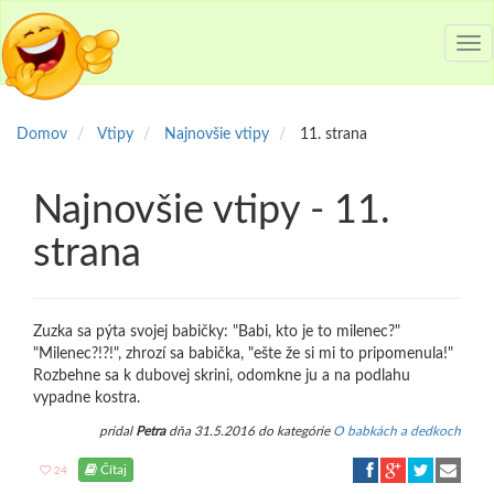
Tog
nav
Domov
Vtipy
Najnovšie vtipy
11. strana
Najnovšie vtipy - 11.
strana
Zuzka sa pýta svojej babičky: "Babi, kto je to milenec?"
"Milenec?!?!", zhrozí sa babička, "ešte že si mi to pripomenula!"
Rozbehne sa k dubovej skrini, odomkne ju a na podlahu
vypadne kostra.
pridal
Petra
dňa 31.5.2016 do kategórie
O babkách a dedkoch
Čítaj
24