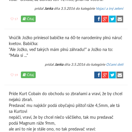
pridal
Janka
dňa 3.5.2016 do kategórie
Vojaci a iný zelení
Čítaj
17
Vnúčik Jožko priniesol babičke na 60-te narodeniny plnú náruč
kvetov. Babička:
"Ale Jožko, veď takých mám plnú záhradu!" a Jožko na to:
"Mala si ..."
pridal
Janka
dňa 3.5.2016 do kategórie
Očami detí
Čítaj
19
Príde Kurt Cobain do obchodu so zbraňami a vraví, že by chcel
nejakú zbraň.
Predavač mu najskôr podá obyčajnú pištoľ ráže 4,5mm, ale tá
sa Kurtovi
nepáči, vraví, že by chcel niečo väčšieho, tak mu predavač
podá Magnum ráže 9mm,
ale ani to nie je stále ono, no tak predavač vraví: