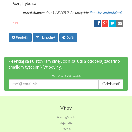
- Pozri, hýbe sa!
pridal
shaman
dňa 14.3.2010 do kategórie
Rómsky spoluobčania
13
Predošlí
Náhodný
Ďaľší
Pridaj sa ku stovkám smejúcich sa ľudí a odoberaj zadarmo
emailom týždenník Vtipoviny.
Doručené každú nedeľu
Odoberať
Vtipy
V kategóriach
Najnovšie
TOP 10