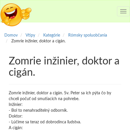
Tog
nav
Domov
Vtipy
Kategórie
Rómsky spoluobčania
Zomrie inžinier, doktor a cigán.
Zomrie inžinier, doktor a
cigán.
Zomrie inžinier, doktor a cigán. Sv. Peter sa ich pýta čo by
chceli počuť od smutiacich na pohrebe.
Inžinier:
- Bol to nenahraditelný odborník.
Doktor:
- Lúčime sa teraz od dobrodinca ľudstva.
A cigán: