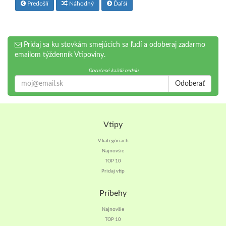
Predošlí
Náhodný
Ďaľší
Pridaj sa ku stovkám smejúcich sa ľudí a odoberaj zadarmo
emailom týždenník Vtipoviny.
Doručené každú nedeľu
Odoberať
Vtipy
V kategóriach
Najnovšie
TOP 10
Pridaj vtip
Príbehy
Najnovšie
TOP 10