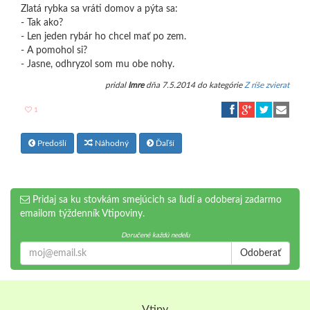
Zlatá rybka sa vráti domov a pýta sa:
- Tak ako?
- Len jeden rybár ho chcel mať po zem.
- A pomohol si?
- Jasne, odhryzol som mu obe nohy.
pridal
Imre
dňa 7.5.2014 do kategórie
Z ríše zvierat
1
Predošlí
Náhodný
Ďaľší
Pridaj sa ku stovkám smejúcich sa ľudí a odoberaj zadarmo
emailom týždenník Vtipoviny.
Doručené každú nedeľu
Odoberať
Vtipy