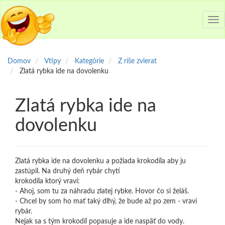
Tog
nav
Domov
Vtipy
Kategórie
Z ríše zvierat
Zlatá rybka ide na dovolenku
Zlatá rybka ide na
dovolenku
Zlatá rybka ide na dovolenku a požiada krokodíla aby ju
zastúpil. Na druhý deň rybár chytí
krokodíla ktorý vraví:
- Ahoj, som tu za náhradu zlatej rybke. Hovor čo si želáš.
- Chcel by som ho mať taký dlhý, že bude až po zem - vraví
rybár.
Nejak sa s tým krokodíl popasuje a ide naspäť do vody.