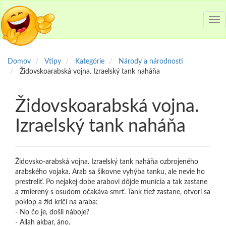
Tog
nav
Domov
Vtipy
Kategórie
Národy a národnosti
Židovskoarabská vojna. Izraelský tank naháňa
Židovskoarabská vojna.
Izraelský tank naháňa
Židovsko-arabská vojna. Izraelský tank naháňa ozbrojeného
arabského vojaka. Arab sa šikovne vyhýba tanku, ale nevie ho
prestreliť. Po nejakej dobe arabovi dôjde munícia a tak zastane
a zmierený s osudom očakáva smrť. Tank tiež zastane, otvorí sa
poklop a žid kričí na araba:
- No čo je, došli náboje?
- Allah akbar, áno.