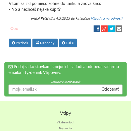
V tom sa žid po niečo zohne do tanku a znova kričí:
- No a nechceš nejaké kúpiť?
pridal
Peter
dňa 4.3.2013 do kategórie
Národy a národnosti
26
Predošlí
Náhodný
Ďaľší
Pridaj sa ku stovkám smejúcich sa ľudí a odoberaj zadarmo
emailom týždenník Vtipoviny.
Doručené každú nedeľu
Odoberať
Vtipy
V kategóriach
Najnovšie