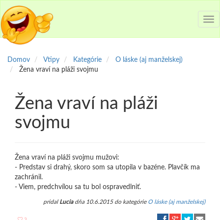
Tog
nav
Domov
Vtipy
Kategórie
O láske (aj manželskej)
Žena vraví na pláži svojmu
Žena vraví na pláži
svojmu
Žena vraví na pláži svojmu mužovi:
- Predstav si drahý, skoro som sa utopila v bazéne. Plavčík ma
zachránil.
- Viem, predchvílou sa tu bol ospravedlniť.
pridal
Lucia
dňa 10.6.2015 do kategórie
O láske (aj manželskej)
3