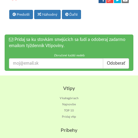
Predošlí
Náhodný
Ďaľší
Pridaj sa ku stovkám smejúcich sa ľudí a odoberaj zadarmo
emailom týždenník Vtipoviny.
Doručené každú nedeľu
Odoberať
Vtipy
V kategóriach
Najnovšie
TOP 10
Pridaj vtip
Príbehy