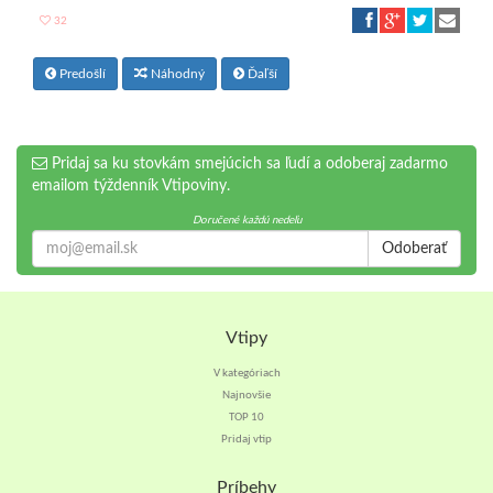
32
Predošlí
Náhodný
Ďaľší
Pridaj sa ku stovkám smejúcich sa ľudí a odoberaj zadarmo
emailom týždenník Vtipoviny.
Doručené každú nedeľu
Odoberať
Vtipy
V kategóriach
Najnovšie
TOP 10
Pridaj vtip
Príbehy