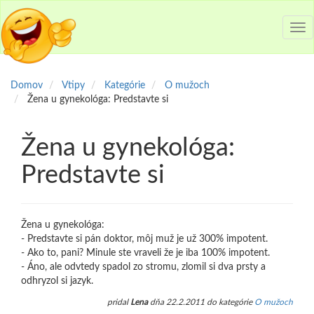
Tog
nav
Domov
Vtipy
Kategórie
O mužoch
Žena u gynekológa: Predstavte si
Žena u gynekológa:
Predstavte si
Žena u gynekológa:
- Predstavte si pán doktor, môj muž je už 300% impotent.
- Ako to, pani? Minule ste vraveli že je iba 100% impotent.
- Áno, ale odvtedy spadol zo stromu, zlomil si dva prsty a
odhryzol si jazyk.
pridal
Lena
dňa 22.2.2011 do kategórie
O mužoch