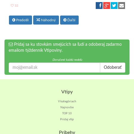
32
Predošlí
Náhodný
Ďaľší
Pridaj sa ku stovkám smejúcich sa ľudí a odoberaj zadarmo
emailom týždenník Vtipoviny.
Doručené každú nedeľu
Odoberať
Vtipy
V kategóriach
Najnovšie
TOP 10
Pridaj vtip
Príbehy