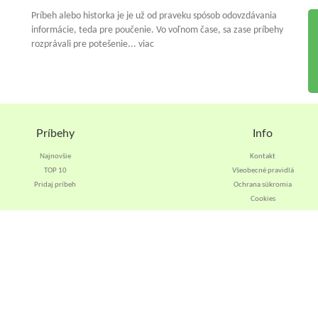
Príbeh alebo historka je je už od praveku spósob odovzdávania
informácie, teda pre poučenie. Vo voľnom čase, sa zase príbehy
rozprávali pre potešenie... viac
Príbehy
Info
Najnovšie
Kontakt
TOP 10
Všeobecné pravidlá
Pridaj príbeh
Ochrana súkromia
Cookies