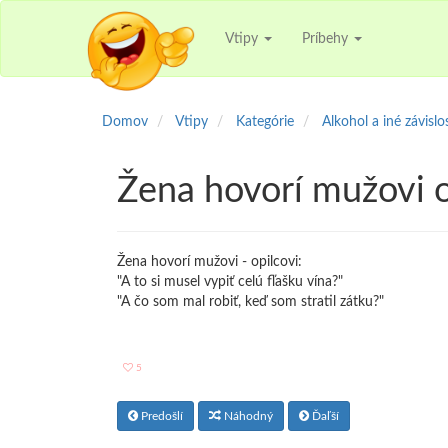
Vtipy
Príbehy
Domov
Vtipy
Kategórie
Alkohol a iné závislo
Žena hovorí mužovi o
Žena hovorí mužovi - opilcovi:
"A to si musel vypiť celú fľašku vína?"
"A čo som mal robiť, keď som stratil zátku?"
5
Predošlí
Náhodný
Ďaľší