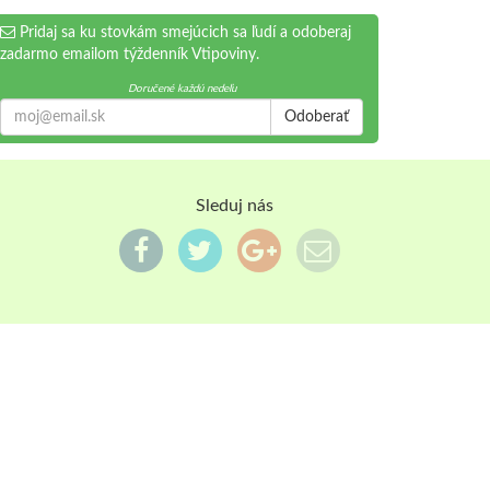
Pridaj sa ku stovkám smejúcich sa ľudí a odoberaj
zadarmo emailom týždenník Vtipoviny.
Doručené každú nedeľu
Odoberať
Sleduj nás