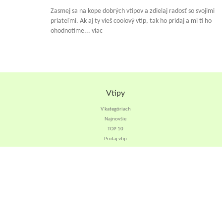
Zasmej sa na kope dobrých vtipov a zdielaj radosť so svojimi
priateľmi. Ak aj ty vieš coolový vtip, tak ho pridaj a mi ti ho
ohodnotíme... viac
Vtipy
V kategóriach
Najnovšie
TOP 10
Pridaj vtip