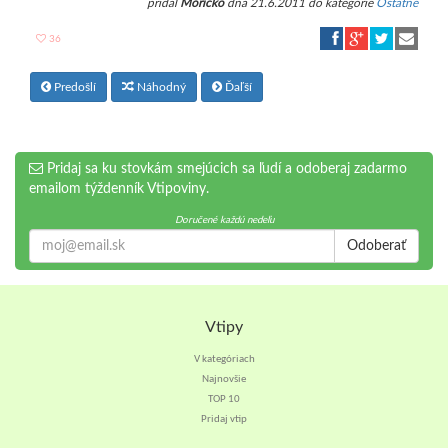
pridal
Móricko
dňa 21.6.2011 do kategórie
Ostatné
36
Predošlí
Náhodný
Ďaľší
Pridaj sa ku stovkám smejúcich sa ľudí a odoberaj zadarmo
emailom týždenník Vtipoviny.
Doručené každú nedeľu
Odoberať
Vtipy
V kategóriach
Najnovšie
TOP 10
Pridaj vtip