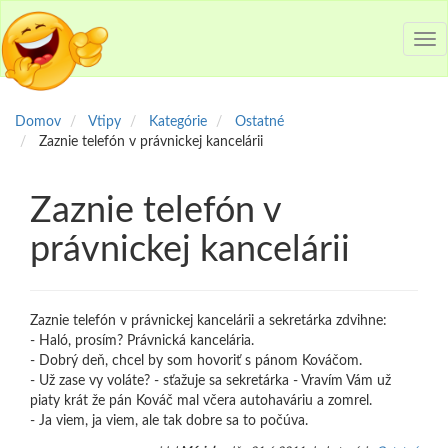
Tog
nav
Domov
Vtipy
Kategórie
Ostatné
Zaznie telefón v právnickej kancelárii
Zaznie telefón v
právnickej kancelárii
Zaznie telefón v právnickej kancelárii a sekretárka zdvihne:
- Haló, prosím? Právnická kancelária.
- Dobrý deň, chcel by som hovoriť s pánom Kováčom.
- Už zase vy voláte? - sťažuje sa sekretárka - Vravím Vám už
piaty krát že pán Kováč mal včera autohaváriu a zomrel.
- Ja viem, ja viem, ale tak dobre sa to počúva.