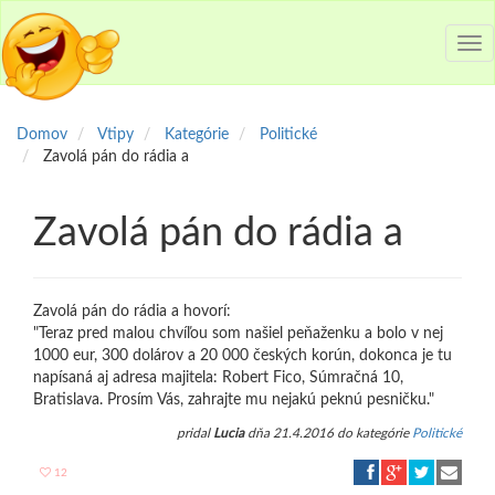
Tog
nav
Domov
Vtipy
Kategórie
Politické
Zavolá pán do rádia a
Zavolá pán do rádia a
Zavolá pán do rádia a hovorí:
"Teraz pred malou chvíľou som našiel peňaženku a bolo v nej
1000 eur, 300 dolárov a 20 000 českých korún, dokonca je tu
napísaná aj adresa majitela: Robert Fico, Súmračná 10,
Bratislava. Prosím Vás, zahrajte mu nejakú peknú pesničku."
pridal
Lucia
dňa 21.4.2016 do kategórie
Politické
12