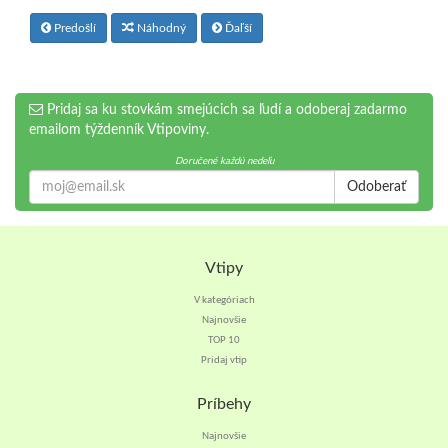
Predošlí
Náhodný
Ďaľší
Pridaj sa ku stovkám smejúcich sa ľudí a odoberaj zadarmo
emailom týždenník Vtipoviny.
Doručené každú nedeľu
Odoberať
Vtipy
V kategóriach
Najnovšie
TOP 10
Pridaj vtip
Príbehy
Najnovšie