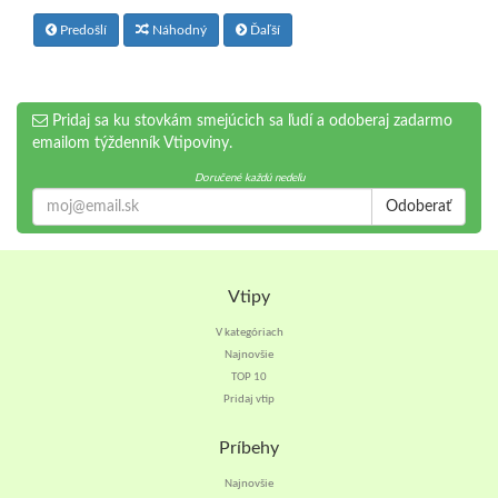
Predošlí
Náhodný
Ďaľší
Pridaj sa ku stovkám smejúcich sa ľudí a odoberaj zadarmo
emailom týždenník Vtipoviny.
Doručené každú nedeľu
Odoberať
Vtipy
V kategóriach
Najnovšie
TOP 10
Pridaj vtip
Príbehy
Najnovšie