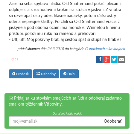
Zase na seba spýtavo hladia. Old Shatterhand pokrčí plecami,
odpluje si a s rozhodnými krokmi sa stráca v jaskyni. Z vnútra
sa ozve opäť ostrý úder, hlasné nadávky, potom ďaľší ostrý
úder a nepresjné kliatby. Po chíli sa Old Shatterhand vracia z
jaskyne a pod oboma očami má monokle. Winnetou k nemu
pristúpi, položí mu ruku na rameno a prehovorí:
- Uff, uff. Môj pokrvný brat, aj cestou späť si stúpil na hrable?
pridal
shaman
dňa 24.3.2010 do kategórie
O Indiánoch a kovbojoch
51
Predošlí
Náhodný
Ďaľší
Pridaj sa ku stovkám smejúcich sa ľudí a odoberaj zadarmo
emailom týždenník Vtipoviny.
Doručené každú nedeľu
Odoberať