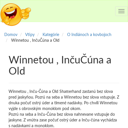
Tog
nav
Domov
Vtipy
Kategórie
O Indiánoch a kovbojoch
Winnetou , InčuČúna a Old
Winnetou , InčuČúna a
Old
Winnetou , Inču-Čúna a Old Shatterhand zastanú bez slova
pred jaskyňou. Pozrú na seba a Winnetou bez slova vstupuje. Z
dnuka počuť ostrý úder a tlmené nadávky. Po chvíli Winnetou
vyjde s obrovským monoklom pod okom.
Pozrú na seba a Inču-Čúna bez slova nahnevane vstupuje do
jaskyne. Z vnútra zase počuť ostrý úder a Inču-čúna vychádza
s nadávkami a monoklom.