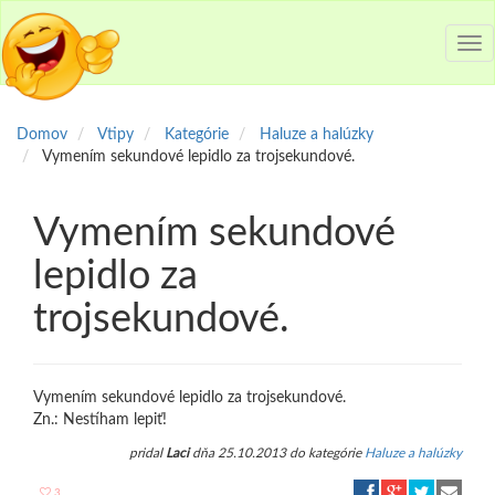
Tog
nav
Domov
Vtipy
Kategórie
Haluze a halúzky
Vymením sekundové lepidlo za trojsekundové.
Vymením sekundové
lepidlo za
trojsekundové.
Vymením sekundové lepidlo za trojsekundové.
Zn.: Nestíham lepiť!
pridal
Laci
dňa 25.10.2013 do kategórie
Haluze a halúzky
3