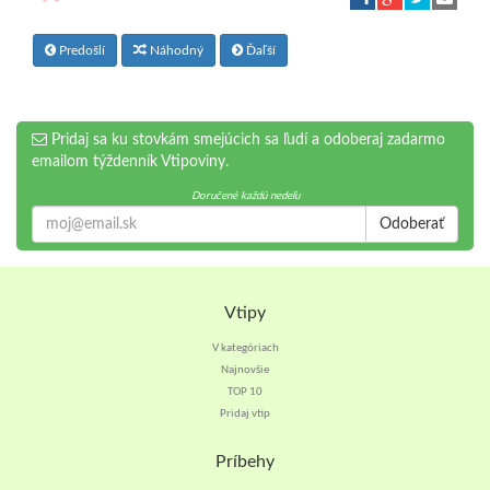
Predošlí
Náhodný
Ďaľší
Pridaj sa ku stovkám smejúcich sa ľudí a odoberaj zadarmo
emailom týždenník Vtipoviny.
Doručené každú nedeľu
Odoberať
Vtipy
V kategóriach
Najnovšie
TOP 10
Pridaj vtip
Príbehy