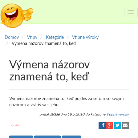
Tog
nav
Domov
Vtipy
Kategórie
Vtipné výroky
Výmena názorov znamená to, keď
Výmena názorov
znamená to, keď
Výmena názorov znamená to, keď pôjdeš za šéfom so svojim
názorom a vrátiš sa s jeho.
pridal
Jackie
dňa 18.5.2010 do kategórie
Vtipné výroky
44