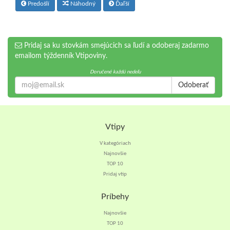
Predošlí
Náhodný
Ďaľší
Pridaj sa ku stovkám smejúcich sa ľudí a odoberaj zadarmo
emailom týždenník Vtipoviny.
Doručené každú nedeľu
Odoberať
Vtipy
V kategóriach
Najnovšie
TOP 10
Pridaj vtip
Príbehy
Najnovšie
TOP 10