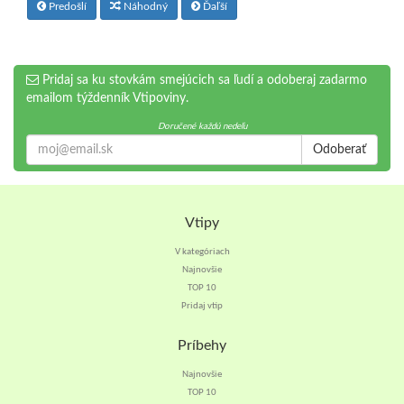
Predošlí
Náhodný
Ďaľší
Pridaj sa ku stovkám smejúcich sa ľudí a odoberaj zadarmo
emailom týždenník Vtipoviny.
Doručené každú nedeľu
Odoberať
Vtipy
V kategóriach
Najnovšie
TOP 10
Pridaj vtip
Príbehy
Najnovšie
TOP 10