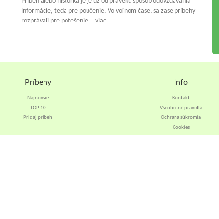
Príbeh alebo historka je je už od praveku spósob odovzdávania
informácie, teda pre poučenie. Vo voľnom čase, sa zase príbehy
rozprávali pre potešenie... viac
Príbehy
Info
Najnovšie
Kontakt
TOP 10
Všeobecné pravidlá
Pridaj príbeh
Ochrana súkromia
Cookies