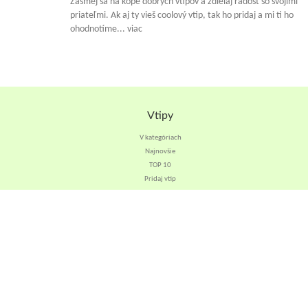
Zasmej sa na kope dobrých vtipov a zdielaj radosť so svojimi
priateľmi. Ak aj ty vieš coolový vtip, tak ho pridaj a mi ti ho
ohodnotíme... viac
Vtipy
V kategóriach
Najnovšie
TOP 10
Pridaj vtip