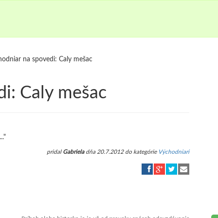
odniar na spovedi: Caly mešac
di: Caly mešac
."
pridal
Gabriela
dňa 20.7.2012 do kategórie
Východniari