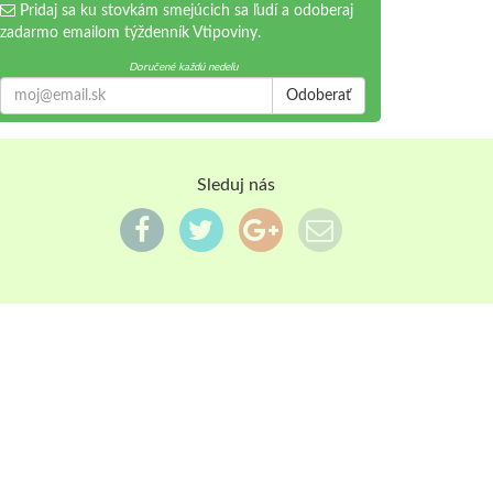
Pridaj sa ku stovkám smejúcich sa ľudí a odoberaj
zadarmo emailom týždenník Vtipoviny.
Doručené každú nedeľu
Odoberať
Sleduj nás