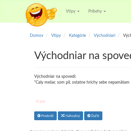
Vtipy
Príbehy
Domov
Vtipy
Kategórie
Východniari
Vých
Východniar na spove
Východniar na spovedi:
"Caly mešac som pil, ostatne hrichy sebe nepamätam ..
233
Predošlí
Náhodný
Ďaľší