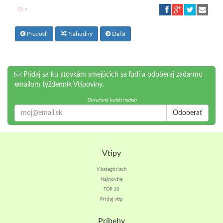
7
Predošlí
Náhodný
Ďaľší
Pridaj sa ku stovkám smejúcich sa ľudí a odoberaj zadarmo
emailom týždenník Vtipoviny.
Doručené každú nedeľu
Odoberať
Vtipy
V kategóriach
Najnovšie
TOP 10
Pridaj vtip
Príbehy