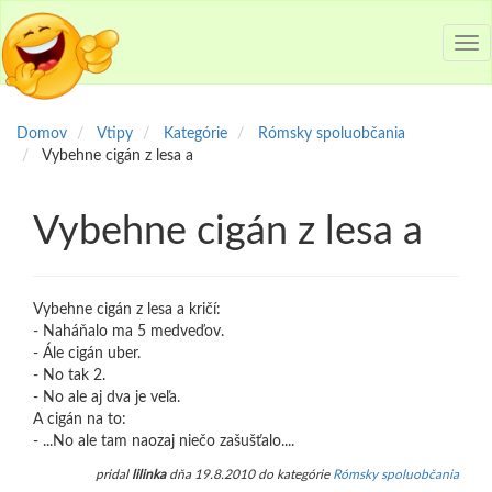
Tog
nav
Domov
Vtipy
Kategórie
Rómsky spoluobčania
Vybehne cigán z lesa a
Vybehne cigán z lesa a
Vybehne cigán z lesa a kričí:
- Naháňalo ma 5 medveďov.
- Ále cigán uber.
- No tak 2.
- No ale aj dva je veľa.
A cigán na to:
- ...No ale tam naozaj niečo zašušťalo....
pridal
lilinka
dňa 19.8.2010 do kategórie
Rómsky spoluobčania