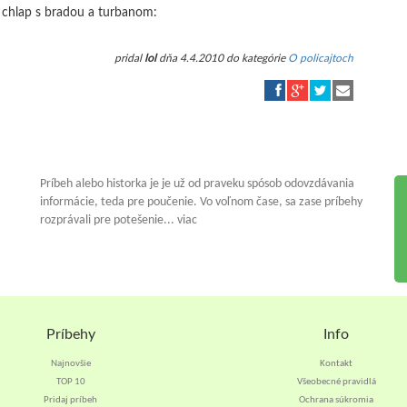
 chlap s bradou a turbanom:
pridal
lol
dňa 4.4.2010 do kategórie
O policajtoch
Príbeh alebo historka je je už od praveku spósob odovzdávania
informácie, teda pre poučenie. Vo voľnom čase, sa zase príbehy
rozprávali pre potešenie... viac
Príbehy
Info
Najnovšie
Kontakt
TOP 10
Všeobecné pravidlá
Pridaj príbeh
Ochrana súkromia