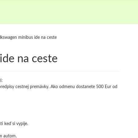
lkswagen minibus ide na ceste
ide na ceste
i:
l predpisy cestnej premávky. Ako odmenu dostanete 500 Eur od
ti keď si vypije.
ým autom.