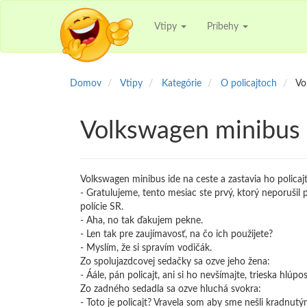
Vtipy
Príbehy
Domov
Vtipy
Kategórie
O policajtoch
Vo
Volkswagen minibus 
Volkswagen minibus ide na ceste a zastavia ho policajt
- Gratulujeme, tento mesiac ste prvý, ktorý neporuši
polície SR.
- Aha, no tak ďakujem pekne.
- Len tak pre zaujímavosť, na čo ich použijete?
- Myslím, že si spravím vodičák.
Zo spolujazdcovej sedačky sa ozve jeho žena:
- Áále, pán policajt, ani si ho nevšímajte, trieska hlúpos
Zo zadného sedadla sa ozve hluchá svokra:
- Toto je policajt? Vravela som aby sme nešli kradnut