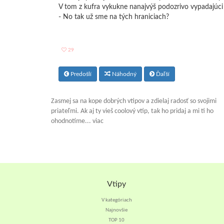
V tom z kufra vykukne nanajvýš podozrivo vypadajúci
- No tak už sme na tých hraniciach?
29
Predošlí
Náhodný
Ďaľší
Zasmej sa na kope dobrých vtipov a zdielaj radosť so svojimi
priateľmi. Ak aj ty vieš coolový vtip, tak ho pridaj a mi ti ho
ohodnotíme... viac
Vtipy
V kategóriach
Najnovšie
TOP 10