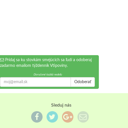
Pridaj sa ku stovkám smejúcich sa ľudí a odoberaj
zadarmo emailom týždenník Vtipoviny.
Doručené každú nedeľu
Odoberať
Sleduj nás