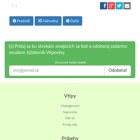
6
Predošlí
Náhodný
Ďaľší
Pridaj sa ku stovkám smejúcich sa ľudí a odoberaj zadarmo
emailom týždenník Vtipoviny.
Doručené každú nedeľu
Odoberať
Vtipy
V kategóriach
Najnovšie
TOP 10
Pridaj vtip
Príbehy