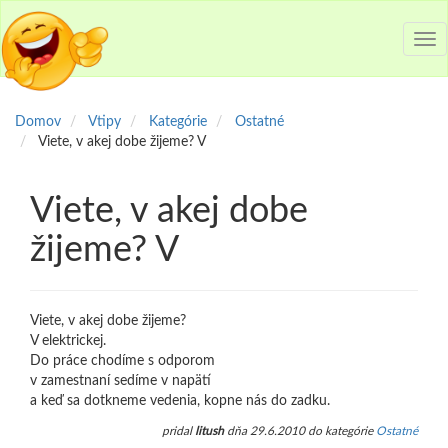
Tog
nav
Domov
Vtipy
Kategórie
Ostatné
Viete, v akej dobe žijeme? V
Viete, v akej dobe
žijeme? V
Viete, v akej dobe žijeme?
V elektrickej.
Do práce chodíme s odporom
v zamestnaní sedíme v napätí
a keď sa dotkneme vedenia, kopne nás do zadku.
pridal
litush
dňa 29.6.2010 do kategórie
Ostatné