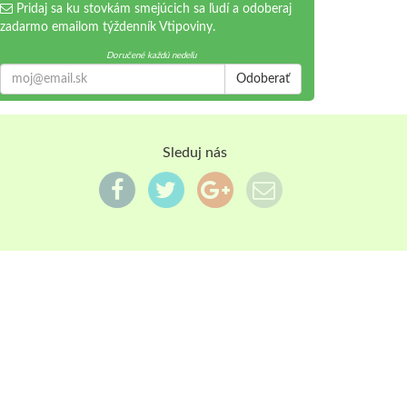
Pridaj sa ku stovkám smejúcich sa ľudí a odoberaj
zadarmo emailom týždenník Vtipoviny.
Doručené každú nedeľu
Odoberať
Sleduj nás