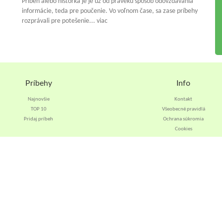
Príbeh alebo historka je je už od praveku spósob odovzdávania
informácie, teda pre poučenie. Vo voľnom čase, sa zase príbehy
rozprávali pre potešenie... viac
Príbehy
Info
Najnovšie
Kontakt
TOP 10
Všeobecné pravidlá
Pridaj príbeh
Ochrana súkromia
Cookies