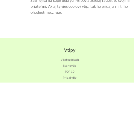
Zasmej sa na kope dobrých vtipov a zdielaj radosť so svojimi
priateľmi. Ak aj ty vieš coolový vtip, tak ho pridaj a mi ti ho
ohodnotíme... viac
Vtipy
V kategóriach
Najnovšie
TOP 10
Pridaj vtip