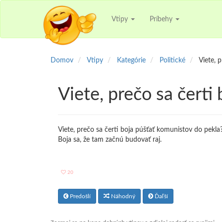
Vtipy
Príbehy
Domov
Vtipy
Kategórie
Politické
Viete, p
Viete, prečo sa čerti 
Viete, prečo sa čerti boja púšťať komunistov do pekla
Boja sa, že tam začnú budovať raj.
20
Predošlí
Náhodný
Ďaľší