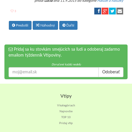
pridal
Lucia
dňa 11.9.2015 do kategórie
Haluze a halúzky
3
Predošlí
Náhodný
Ďaľší
Pridaj sa ku stovkám smejúcich sa ľudí a odoberaj zadarmo
emailom týždenník Vtipoviny.
Doručené každú nedeľu
Odoberať
Vtipy
V kategóriach
Najnovšie
TOP 10
Pridaj vtip