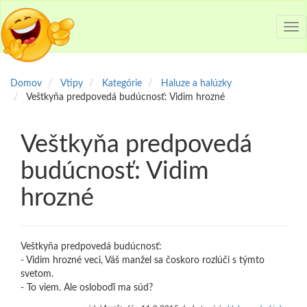
Tog
nav
Domov
Vtipy
Kategórie
Haluze a halúzky
Veštkyňa predpovedá budúcnosť: Vidim hrozné
Veštkyňa predpovedá
budúcnosť: Vidim
hrozné
Veštkyňa predpovedá budúcnosť:
- Vidim hrozné veci, Váš manžel sa čoskoro rozlúči s týmto
svetom.
- To viem. Ale osloboďí ma súd?