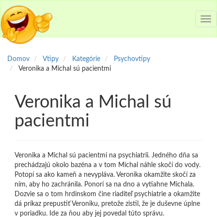
Tog
nav
Domov
Vtipy
Kategórie
Psychovtipy
Veronika a Michal sú pacientmi
Veronika a Michal sú
pacientmi
Veronika a Michal sú pacientmi na psychiatrii. Jedného dňa sa
prechádzajú okolo bazéna a v tom Michal náhle skočí do vody.
Potopí sa ako kameň a nevypláva. Veronika okamžite skočí za
ním, aby ho zachránila. Ponorí sa na dno a vytiahne Michala.
Dozvie sa o tom hrdinskom čine riaditeľ psychiatrie a okamžite
dá príkaz prepustiť Veroniku, pretože zistil, že je duševne úplne
v poriadku. Ide za ňou aby jej povedal túto správu.