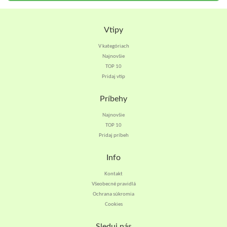
Vtipy
V kategóriach
Najnovšie
TOP 10
Pridaj vtip
Príbehy
Najnovšie
TOP 10
Pridaj príbeh
Info
Kontakt
Všeobecné pravidlá
Ochrana súkromia
Cookies
Sleduj nás