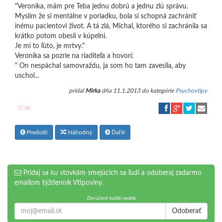
"Veronika, mám pre Teba jednu dobrú a jednu zlú správu.
Myslím že si mentálne v poriadku, bola si schopná zachrániť
inému pacientovi život. A tá zlá, Michal, ktorého si zachránila sa
krátko potom obesil v kúpelni.
Je mi to ľúto, je mrtvy."
Veronika sa pozrie na riaditeľa a hovorí:
" On nespáchal samovraždu, ja som ho tam zavesila, aby
uschol...
pridal
Mirka
dňa 11.1.2013 do kategórie
Psychovtipy
39
Predošlí
Náhodný
Ďaľší
Pridaj sa ku stovkám smejúcich sa ľudí a odoberaj zadarmo
emailom týždenník Vtipoviny.
Doručené každú nedeľu
Odoberať