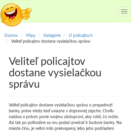
Tog
nav
Domov
Vtipy
Kategórie
O policajtoch
Veliteľ policajtov dostane vysielačkou správu
Veliteľ policajtov
dostane vysielačkou
správu
Veliteľ policajtov dostane vysielačkou správu o prepadnutí
banky, práve vtedy keď uviazne v dopravnej zápche. Chvíľu
nadáva a potom povie svojmu zástupcovi, aby robil, čo môže.
Asi tak po polhodine sa mu podarí predrať k budove banky. Na
mieste činu, je veľmi milo prekvapený, lebo jeho podriadení