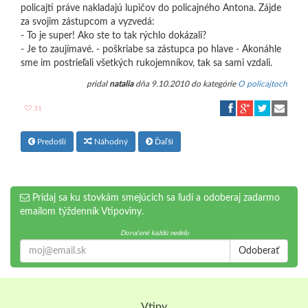
policajti práve nakladajú lupičov do policajného Antona. Zájde
za svojim zástupcom a vyzvedá:
- To je super! Ako ste to tak rýchlo dokázali?
- Je to zaujímavé. - poškriabe sa zástupca po hlave - Akonáhle
sme im postrieľali všetkých rukojemníkov, tak sa sami vzdali.
pridal
natalia
dňa 9.10.2010 do kategórie
O policajtoch
31
Predošlí
Náhodný
Ďaľší
Pridaj sa ku stovkám smejúcich sa ľudí a odoberaj zadarmo
emailom týždenník Vtipoviny.
Doručené každú nedeľu
Odoberať
Vtipy