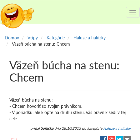
Tog
nav
Domov
Vtipy
Kategórie
Haluze a halúzky
Väzeň búcha na stenu: Chcem
Väzeň búcha na stenu:
Chcem
Väzeň búcha na stenu:
- Chcem hovoriť so svojím právníkom.
- V poriadku, ale klopte na druhú stenu. Váš právnik sedí v tej
cele.
pridal
Sonicka
dňa 28.10.2013 do kategórie
Haluze a halúzky
1