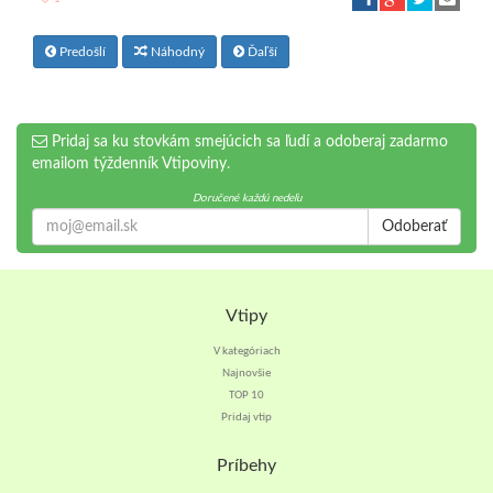
Predošlí
Náhodný
Ďaľší
Pridaj sa ku stovkám smejúcich sa ľudí a odoberaj zadarmo
emailom týždenník Vtipoviny.
Doručené každú nedeľu
Odoberať
Vtipy
V kategóriach
Najnovšie
TOP 10
Pridaj vtip
Príbehy