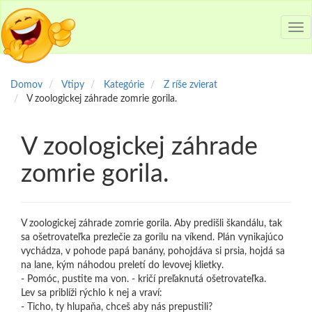
Tog
nav
Domov
Vtipy
Kategórie
Z ríše zvierat
V zoologickej záhrade zomrie gorila.
V zoologickej záhrade
zomrie gorila.
V zoologickej záhrade zomrie gorila. Aby predišli škandálu, tak
sa ošetrovateľka prezlečie za gorilu na víkend. Plán vynikajúco
vychádza, v pohode papá banány, pohojdáva si prsia, hojdá sa
na lane, kým náhodou preletí do levovej klietky.
- Pomóc, pustite ma von. - kričí preľaknutá ošetrovateľka.
Lev sa priblíži rýchlo k nej a vraví:
- Ticho, ty hlupaňa, chceš aby nás prepustili?