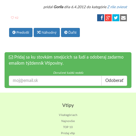
pridal
Gorila
dňa 6.4.2012 do kategórie
Z ríše zvierat
42
Predošlí
Náhodný
Ďaľší
Pridaj sa ku stovkám smejúcich sa ľudí a odoberaj zadarmo
emailom týždenník Vtipoviny.
Doručené každú nedeľu
Odoberať
Vtipy
V kategóriach
Najnovšie
TOP 10
Pridaj vtip