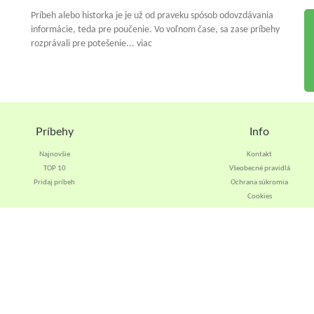
Príbeh alebo historka je je už od praveku spósob odovzdávania
informácie, teda pre poučenie. Vo voľnom čase, sa zase príbehy
rozprávali pre potešenie... viac
Príbehy
Info
Najnovšie
Kontakt
TOP 10
Všeobecné pravidlá
Pridaj príbeh
Ochrana súkromia
Cookies