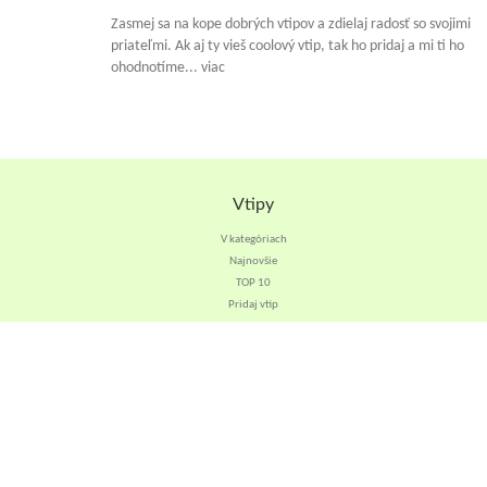
Zasmej sa na kope dobrých vtipov a zdielaj radosť so svojimi
priateľmi. Ak aj ty vieš coolový vtip, tak ho pridaj a mi ti ho
ohodnotíme... viac
Vtipy
V kategóriach
Najnovšie
TOP 10
Pridaj vtip