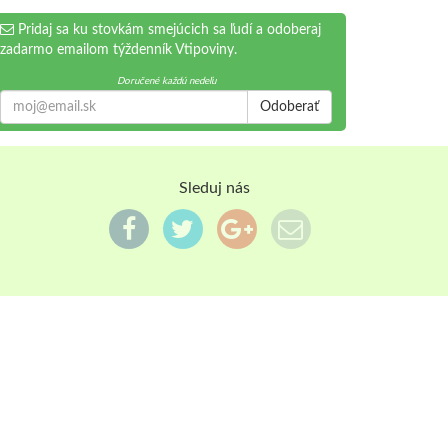
Pridaj sa ku stovkám smejúcich sa ľudí a odoberaj
zadarmo emailom týždenník Vtipoviny.
Doručené každú nedeľu
Odoberať
Sleduj nás