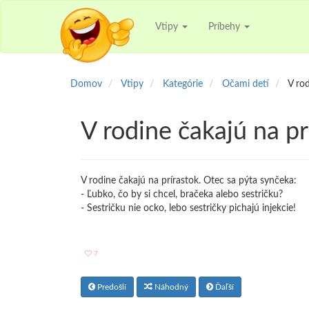
Vtipy
Príbehy
Domov
Vtipy
Kategórie
Očami detí
V rod
V rodine čakajú na pr
V rodine čakajú na prírastok. Otec sa pýta synčeka:
- Ľubko, čo by si chcel, bračeka alebo sestričku?
- Sestričku nie ocko, lebo sestričky pichajú injekcie!
7
Predošlí
Náhodný
Ďaľší