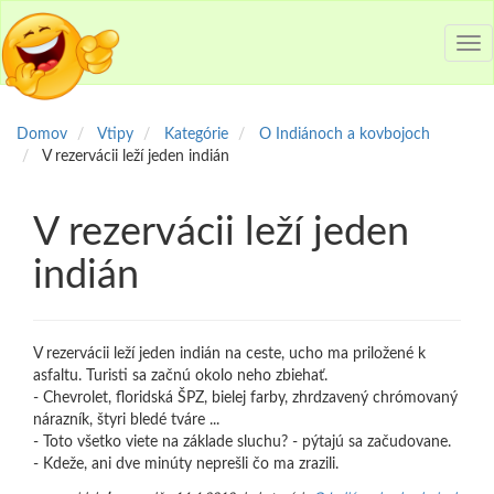
Tog
nav
Domov
Vtipy
Kategórie
O Indiánoch a kovbojoch
V rezervácii leží jeden indián
V rezervácii leží jeden
indián
V rezervácii leží jeden indián na ceste, ucho ma priložené k
asfaltu. Turisti sa začnú okolo neho zbiehať.
- Chevrolet, floridská ŠPZ, bielej farby, zhrdzavený chrómovaný
nárazník, štyri bledé tváre ...
- Toto všetko viete na základe sluchu? - pýtajú sa začudovane.
- Kdeže, ani dve minúty neprešli čo ma zrazili.