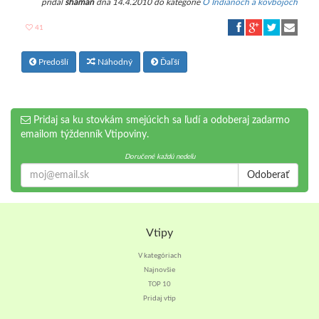
pridal
shaman
dňa 14.4.2010 do kategórie
O Indiánoch a kovbojoch
41
Predošlí
Náhodný
Ďaľší
Pridaj sa ku stovkám smejúcich sa ľudí a odoberaj zadarmo
emailom týždenník Vtipoviny.
Doručené každú nedeľu
Odoberať
Vtipy
V kategóriach
Najnovšie
TOP 10
Pridaj vtip