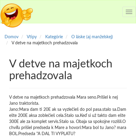
Tog
nav
Domov
Vtipy
Kategórie
O láske (aj manželskej)
V detve na majetkoch prehadzovala
V detve na majetkoch
prehadzovala
V detve na majetkoch prehadzovala Mara seno.Prišiel k nej
Jano traktorista.
Jano:Mara dam ti 20E ak sa vyzlečieš do pol pasa.stalo sa.Dam
ešte 200E aksa zoblečieš cela.Stalo sa.Keď si už takto dam ešte
300E ale za komplet servis.Stalo sa. Obaja sa spokojne rozišli.O
chvíľu prišiel predseda k Mare a hovori:Mara bol tu Jano? mara
BOL.Predseda "A DAL TI VYPLATU?