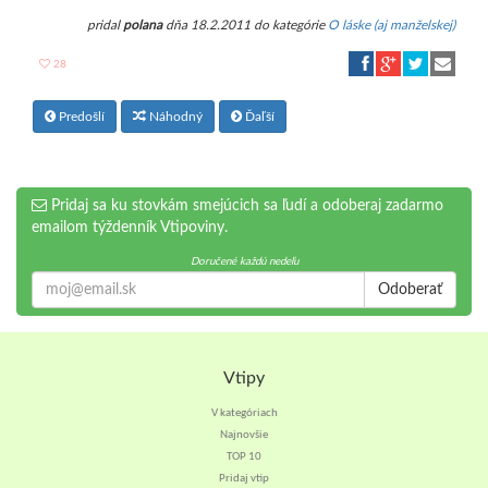
pridal
polana
dňa 18.2.2011 do kategórie
O láske (aj manželskej)
28
Predošlí
Náhodný
Ďaľší
Pridaj sa ku stovkám smejúcich sa ľudí a odoberaj zadarmo
emailom týždenník Vtipoviny.
Doručené každú nedeľu
Odoberať
Vtipy
V kategóriach
Najnovšie
TOP 10
Pridaj vtip