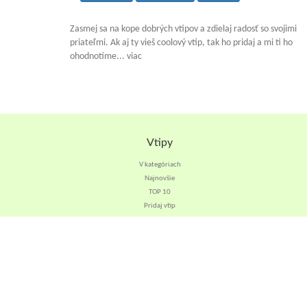
Zasmej sa na kope dobrých vtipov a zdielaj radosť so svojimi
priateľmi. Ak aj ty vieš coolový vtip, tak ho pridaj a mi ti ho
ohodnotíme... viac
Vtipy
V kategóriach
Najnovšie
TOP 10
Pridaj vtip