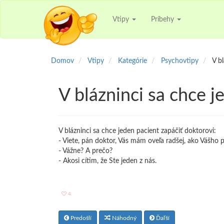
Vtipy
Príbehy
Domov
Vtipy
Kategórie
Psychovtipy
V b
V blázninci sa chce j
V blázninci sa chce jeden pacient zapáčiť doktorovi:
- Viete, pán doktor, Vás mám oveľa radšej, ako Vášho
- Vážne? A prečo?
- Akosi cítim, že Ste jeden z nás.
4
Predošlí
Náhodný
Ďaľší