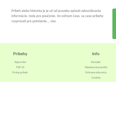
Príbeh alebo historka je je už od praveku spósob odovzdávania
informácie, teda pre poučenie. Vo voľnom čase, sa zase príbehy
rozprávali pre potešenie... viac
Príbehy
Info
Najnovšie
Kontakt
TOP 10
Všeobecné pravidlá
Pridaj príbeh
Ochrana súkromia
Cookies