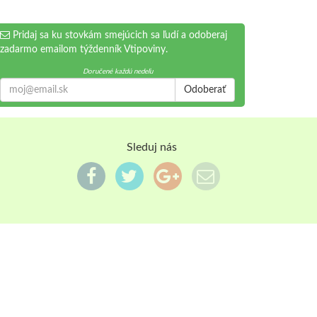
Pridaj sa ku stovkám smejúcich sa ľudí a odoberaj
zadarmo emailom týždenník Vtipoviny.
Doručené každú nedeľu
Odoberať
Sleduj nás