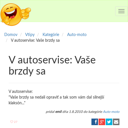
Tog
nav
Domov
Vtipy
Kategórie
Auto-moto
V autoservise: Vaše brzdy sa
V autoservise: Vaše
brzdy sa
V autoservise:
"Vaše brzdy sa nedali opraviť a tak som vám dal silnejší
klaksón..."
pridal
emil
dňa 1.8.2010 do kategórie
Auto-moto
27