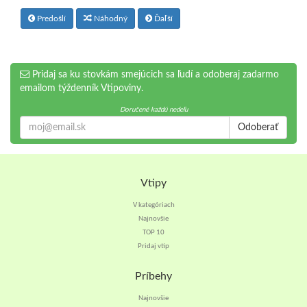
Predošlí
Náhodný
Ďaľší
Pridaj sa ku stovkám smejúcich sa ľudí a odoberaj zadarmo
emailom týždenník Vtipoviny.
Doručené každú nedeľu
Odoberať
Vtipy
V kategóriach
Najnovšie
TOP 10
Pridaj vtip
Príbehy
Najnovšie