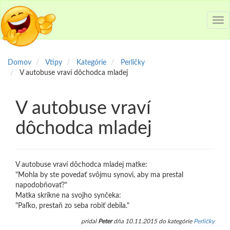
Tog
nav
Domov
Vtipy
Kategórie
Perličky
V autobuse vraví dôchodca mladej
V autobuse vraví
dôchodca mladej
V autobuse vraví dôchodca mladej matke:
"Mohla by ste povedať svôjmu synovi, aby ma prestal
napodobňovať?"
Matka skríkne na svojho synčeka:
"Paľko, prestaň zo seba robiť debila."
pridal
Peter
dňa 10.11.2015 do kategórie
Perličky