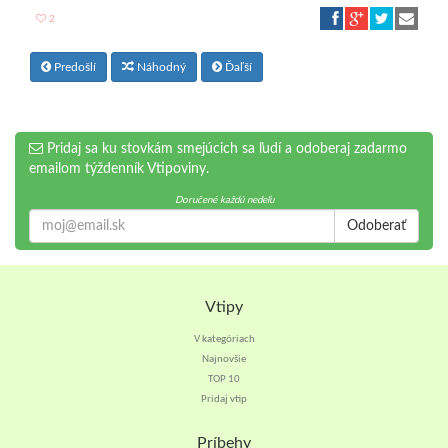
2
Predošlí
Náhodný
Ďaľší
Pridaj sa ku stovkám smejúcich sa ľudí a odoberaj zadarmo
emailom týždenník Vtipoviny.
Doručené každú nedeľu
Odoberať
Vtipy
V kategóriach
Najnovšie
TOP 10
Pridaj vtip
Príbehy