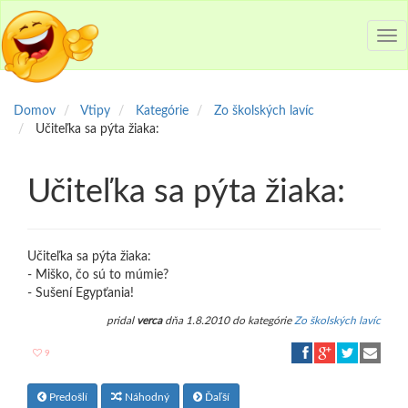
Tog
nav
Domov
Vtipy
Kategórie
Zo školských lavíc
Učiteľka sa pýta žiaka:
Učiteľka sa pýta žiaka:
Učiteľka sa pýta žiaka:
- Miško, čo sú to múmie?
- Sušení Egypťania!
pridal
verca
dňa 1.8.2010 do kategórie
Zo školských lavíc
9
Predošlí
Náhodný
Ďaľší