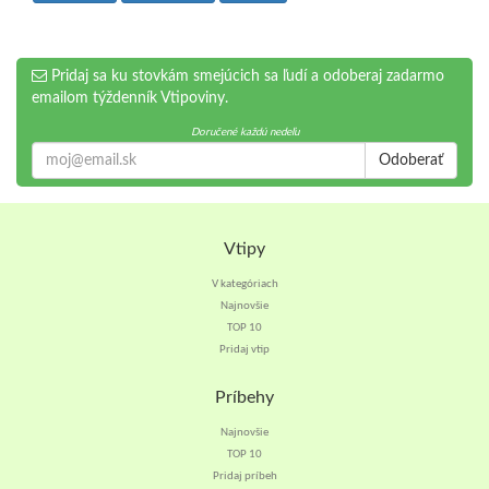
Pridaj sa ku stovkám smejúcich sa ľudí a odoberaj zadarmo
emailom týždenník Vtipoviny.
Doručené každú nedeľu
Odoberať
Vtipy
V kategóriach
Najnovšie
TOP 10
Pridaj vtip
Príbehy
Najnovšie
TOP 10
Pridaj príbeh