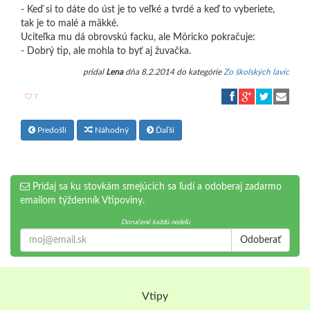
- Keď si to dáte do úst je to veľké a tvrdé a keď to vyberiete,
tak je to malé a mäkké.
Uciteľka mu dá obrovskú facku, ale Móricko pokračuje:
- Dobrý tip, ale mohla to byť aj žuvačka.
pridal
Lena
dňa 8.2.2014 do kategórie
Zo školských lavíc
7
Predošlí
Náhodný
Ďaľší
Pridaj sa ku stovkám smejúcich sa ľudí a odoberaj zadarmo
emailom týždenník Vtipoviny.
Doručené každú nedeľu
Odoberať
Vtipy