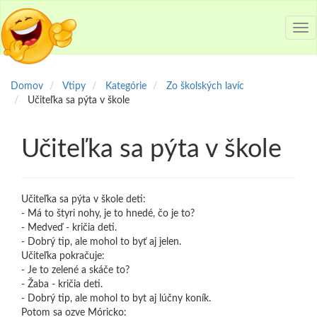
Tog
nav
Domov
Vtipy
Kategórie
Zo školských lavíc
Učiteľka sa pýta v škole
Učiteľka sa pýta v škole
Učiteľka sa pýta v škole deti:
- Má to štyri nohy, je to hnedé, čo je to?
- Medveď - kričia deti.
- Dobrý tip, ale mohol to byť aj jelen.
Učiteľka pokračuje:
- Je to zelené a skáče to?
- Žaba - kričia deti.
- Dobrý tip, ale mohol to byt aj lúčny koník.
Potom sa ozve Móricko: