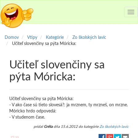
Tog
nav
Domov
Vtipy
Kategórie
Zo školských lavíc
Učiteľ slovenčiny sa pýta Móricka:
Učiteľ slovenčiny sa
pýta Móricka:
Učiteľ slovenčiny sa pýta Móricka:
- V ako čase sú tieto slovesá?: ja mrznem, ty mrzneš, on mrzne.
Móricko hrdo odpovedá:
- V studenom čase.
pridal
Gréta
dňa 15.6.2012 do kategórie
Zo školských lavíc
22