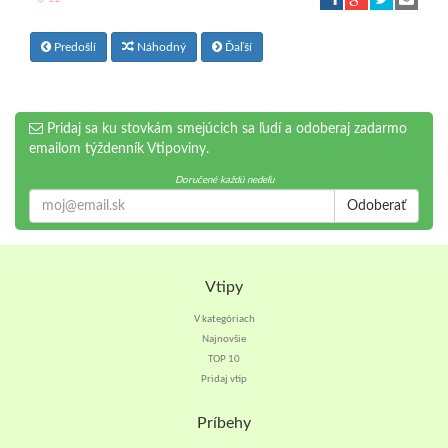
Predošlí
Náhodný
Ďaľší
Pridaj sa ku stovkám smejúcich sa ľudí a odoberaj zadarmo
emailom týždenník Vtipoviny.
Doručené každú nedeľu
Odoberať
Vtipy
V kategóriach
Najnovšie
TOP 10
Pridaj vtip
Príbehy