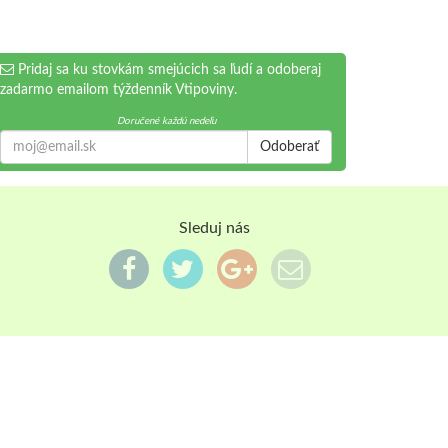
Pridaj sa ku stovkám smejúcich sa ľudí a odoberaj
zadarmo emailom týždenník Vtipoviny.
Doručené každú nedeľu
Odoberať
Sleduj nás