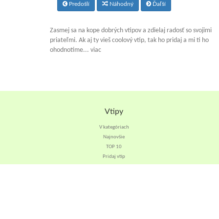
Predošlí
Náhodný
Ďaľší
Zasmej sa na kope dobrých vtipov a zdielaj radosť so svojimi
priateľmi. Ak aj ty vieš coolový vtip, tak ho pridaj a mi ti ho
ohodnotíme... viac
Vtipy
V kategóriach
Najnovšie
TOP 10
Pridaj vtip