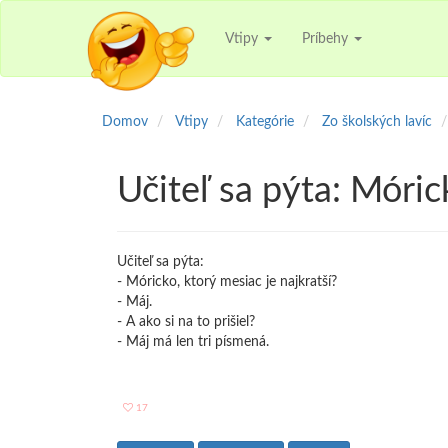
Vtipy
Príbehy
Domov
Vtipy
Kategórie
Zo školských lavíc
Učiteľ sa pýta: Móric
Učiteľ sa pýta:
- Móricko, ktorý mesiac je najkratší?
- Máj.
- A ako si na to prišiel?
- Máj má len tri písmená.
17