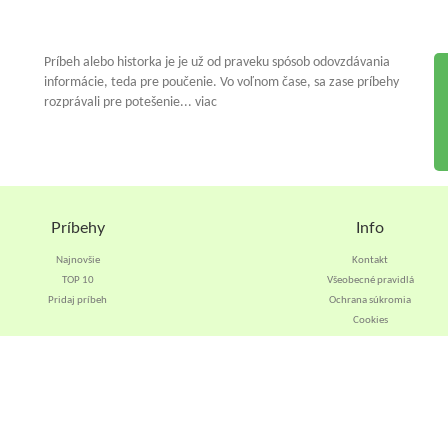
Príbeh alebo historka je je už od praveku spósob odovzdávania
informácie, teda pre poučenie. Vo voľnom čase, sa zase príbehy
rozprávali pre potešenie... viac
Príbehy
Info
Najnovšie
Kontakt
TOP 10
Všeobecné pravidlá
Pridaj príbeh
Ochrana súkromia
Cookies