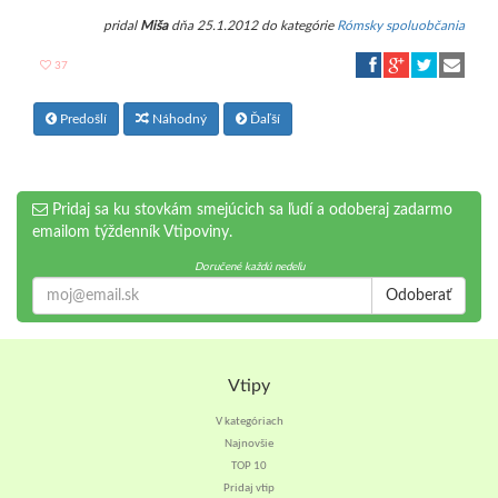
pridal
Miša
dňa 25.1.2012 do kategórie
Rómsky spoluobčania
37
Predošlí
Náhodný
Ďaľší
Pridaj sa ku stovkám smejúcich sa ľudí a odoberaj zadarmo
emailom týždenník Vtipoviny.
Doručené každú nedeľu
Odoberať
Vtipy
V kategóriach
Najnovšie
TOP 10
Pridaj vtip