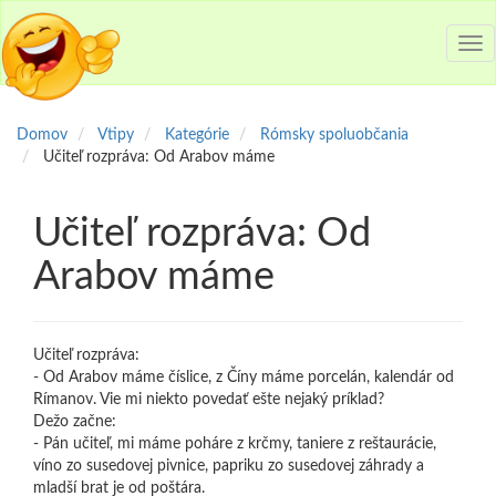
Tog
nav
Domov
Vtipy
Kategórie
Rómsky spoluobčania
Učiteľ rozpráva: Od Arabov máme
Učiteľ rozpráva: Od
Arabov máme
Učiteľ rozpráva:
- Od Arabov máme číslice, z Číny máme porcelán, kalendár od
Rímanov. Vie mi niekto povedať ešte nejaký príklad?
Dežo začne:
- Pán učiteľ, mi máme poháre z krčmy, taniere z reštaurácie,
víno zo susedovej pivnice, papriku zo susedovej záhrady a
mladší brat je od poštára.