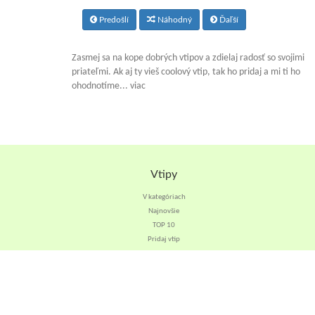
Predošlí
Náhodný
Ďaľší
Zasmej sa na kope dobrých vtipov a zdielaj radosť so svojimi
priateľmi. Ak aj ty vieš coolový vtip, tak ho pridaj a mi ti ho
ohodnotíme... viac
Vtipy
V kategóriach
Najnovšie
TOP 10
Pridaj vtip