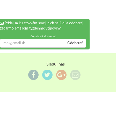
Pridaj sa ku stovkám smejúcich sa ľudí a odoberaj
zadarmo emailom týždenník Vtipoviny.
Doručené každú nedeľu
Odoberať
Sleduj nás