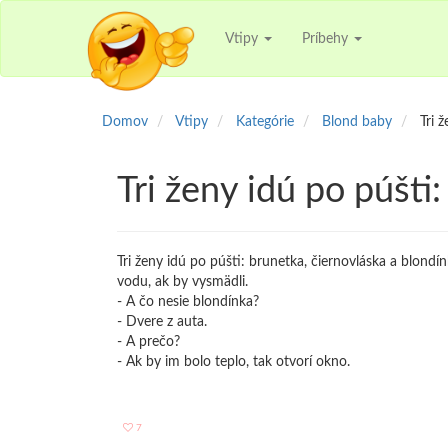
Vtipy
Príbehy
Domov
Vtipy
Kategórie
Blond baby
Tri 
Tri ženy idú po púšti:
Tri ženy idú po púšti: brunetka, čiernovláska a blondín
vodu, ak by vysmädli.
- A čo nesie blondínka?
- Dvere z auta.
- A prečo?
- Ak by im bolo teplo, tak otvorí okno.
7