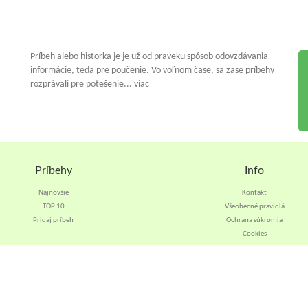
Príbeh alebo historka je je už od praveku spósob odovzdávania
informácie, teda pre poučenie. Vo voľnom čase, sa zase príbehy
rozprávali pre potešenie... viac
Príbehy
Info
Najnovšie
Kontakt
TOP 10
Všeobecné pravidlá
Pridaj príbeh
Ochrana súkromia
Cookies