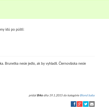
ženy idú po púšti:
ka. Brunetka nesie jedlo, ak by vyhladli. Čiernovláska nesie
pridal
Brko
dňa 19.1.2015 do kategórie
Blond baby