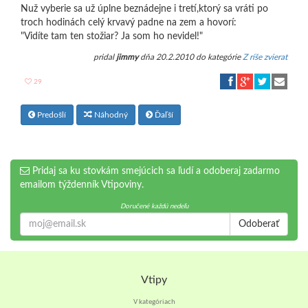
Nuž vyberie sa už úplne beznádejne i tretí,ktorý sa vráti po
troch hodinách celý krvavý padne na zem a hovorí:
"Vidíte tam ten stožiar? Ja som ho nevidel!"
pridal
jimmy
dňa 20.2.2010 do kategórie
Z ríše zvierat
29
Predošlí
Náhodný
Ďaľší
Pridaj sa ku stovkám smejúcich sa ľudí a odoberaj zadarmo
emailom týždenník Vtipoviny.
Doručené každú nedeľu
Odoberať
Vtipy
V kategóriach