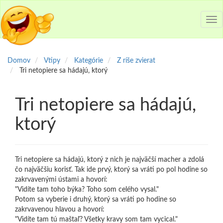
Tog
nav
Domov
Vtipy
Kategórie
Z ríše zvierat
Tri netopiere sa hádajú, ktorý
Tri netopiere sa hádajú,
ktorý
Tri netopiere sa hádajú, ktorý z nich je najväčší macher a zdolá
čo najväčšiu korisť. Tak ide prvý, ktorý sa vráti po pol hodine so
zakrvavenými ústami a hovorí:
"Vidíte tam toho býka? Toho som celého vysal."
Potom sa vyberie i druhý, ktorý sa vráti po hodine so
zakrvavenou hlavou a hovorí:
"Vidíte tam tú maštaľ? Všetky kravy som tam vycical."