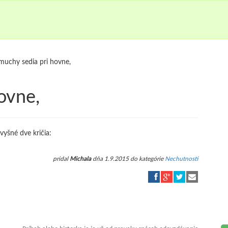
 muchy sedia pri hovne,
ovne,
zvyšné dve kričia:
pridal
Michala
dňa 1.9.2015 do kategórie
Nechutnosti