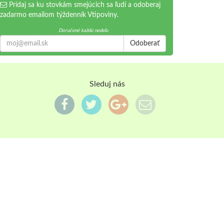
Pridaj sa ku stovkám smejúcich sa ľudí a odoberaj
zadarmo emailom týždenník Vtipoviny.
Doručené každú nedeľu
Odoberať
Sleduj nás