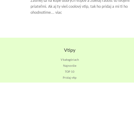
Zasmej sa na kope dobrých vtipov a zdielaj radosť so svojimi
priateľmi. Ak aj ty vieš coolový vtip, tak ho pridaj a mi ti ho
ohodnotíme... viac
Vtipy
V kategóriach
Najnovšie
TOP 10
Pridaj vtip