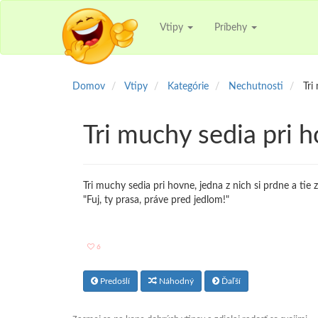
Vtipy
Príbehy
Domov
Vtipy
Kategórie
Nechutnosti
Tri
Tri muchy sedia pri h
Tri muchy sedia pri hovne, jedna z nich si prdne a tie 
"Fuj, ty prasa, práve pred jedlom!"
6
Predošlí
Náhodný
Ďaľší