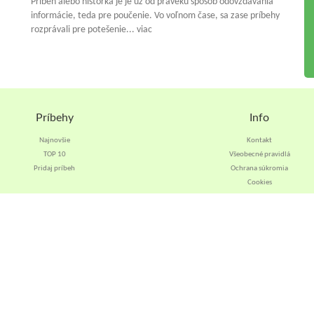
Príbeh alebo historka je je už od praveku spósob odovzdávania
informácie, teda pre poučenie. Vo voľnom čase, sa zase príbehy
rozprávali pre potešenie... viac
Príbehy
Info
Najnovšie
Kontakt
TOP 10
Všeobecné pravidlá
Pridaj príbeh
Ochrana súkromia
Cookies