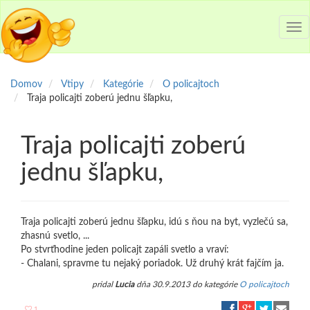
Tog
nav
Domov
Vtipy
Kategórie
O policajtoch
Traja policajti zoberú jednu šľapku,
Traja policajti zoberú
jednu šľapku,
Traja policajti zoberú jednu šľapku, idú s ňou na byt, vyzlečú sa,
zhasnú svetlo, ...
Po stvrťhodine jeden policajt zapáli svetlo a vraví:
- Chalani, spravme tu nejaký poriadok. Už druhý krát fajčím ja.
pridal
Lucia
dňa 30.9.2013 do kategórie
O policajtoch
1