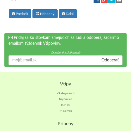
Predošlí
Náhodný
Ďaľší
Pridaj sa ku stovkám smejúcich sa ľudí a odoberaj zadarmo
emailom týždenník Vtipoviny.
Doručené každú nedeľu
Odoberať
Vtipy
V kategóriach
Najnovšie
TOP 10
Pridaj vtip
Príbehy