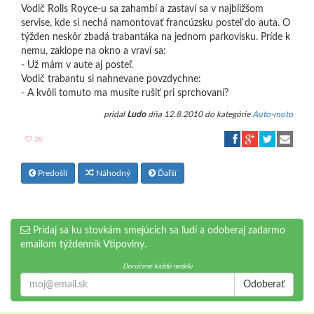
Vodič Rolls Royce-u sa zahambí a zastaví sa v najbližšom
servise, kde si nechá namontovať francúzsku posteľ do auta. O
týžden neskôr zbadá trabantáka na jednom parkovisku. Príde k
nemu, zaklope na okno a vraví sa:
- Už mám v aute aj posteľ.
Vodič trabantu si nahnevane povzdychne:
- A kvôli tomuto ma musíte rušiť pri sprchovaní?
pridal
Ludo
dňa 12.8.2010 do kategórie
Auto-moto
28
Predošlí
Náhodný
Ďaľší
Pridaj sa ku stovkám smejúcich sa ľudí a odoberaj zadarmo
emailom týždenník Vtipoviny.
Doručené každú nedeľu
Odoberať